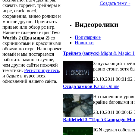
Создать тему »
скачать торрент, трейнеры к
игре, crack, nocd,
сохранения, видео ролики и
многое другое. Прочитать
Видеоролики
привью или обзор pc игр.
Найдете галерею игры
Two
Популярные
Worlds 2 (Два мира 2)
со
Новинки
скриншотами и красочными
обоями по игре. Наш проект
Трейлер (запуск)
Might & Magic: H
новый и мы постараемся
работать намного лучше,
Запускающий трейле
чем другие сайты похожей
равно стоит, хотя б
тематики.
Регистрируйтесь
,
и будьте в курсе всех
23.10.2011
00:01:02
обновлений нашего сайта.
Осада замков
Karos Online
На нынешнем уровне
крайне баговыми и 
23.10.2011
00:00:42
Battlefield 3 "Top 5 Campaign M
IGN
сделал собств