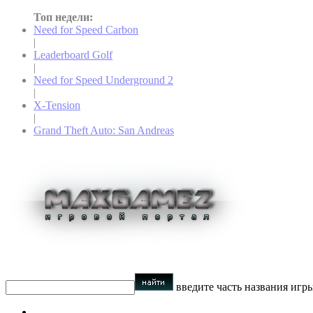
Топ недели:
Need for Speed Carbon
|
Leaderboard Golf
|
Need for Speed Underground 2
|
X-Tension
|
Grand Theft Auto: San Andreas
введите часть названия игр