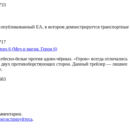
733
d 3 опубликованный EA, в котором демонстрируется транспортные
717
oes 6 (Меч и магия. Герои 6)
Небесно-белые против адово-чёрных. «Герои» всегда отличались
м двух противоборствующих сторон. Данный трейлер — лишнее
е.
683
омментарии.
регистрируйтесь
.