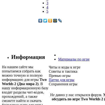
3
4
5
Информация
Материалы по игре
На нашем сайте мы
Читы и коды к игре
попытаемся собрать как
Советы и тактика
можно точную и полную
Превью игры
информацию для игры
Two
Патчи для игры
Worlds 2 (Два мира 2)
. В
Сохранения игры
нашу информационную базу
входят разделы чит-кодов,
Не давно у нас открылся форум.
У
прохождений, а также
обсудить по игре Two Worlds 2 
сможете найти и скачать
бесплатно: патч для игры,