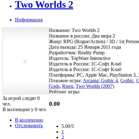
Two Worlds 2
Информация
Название: Two Worlds 2
Название в россии: Два мира 2
Жанр: RPG (Rogue/Action) / 3D / 1st Person 
Дата выхода: 25 Января 2011 года
Разработчик: Reality Pump
Издатель: TopWare Interactive
Издатель в России: 1C-Софт Клаб
Издатель в России: 1C-Софт Клаб
Платформы: PC, Apple Mac, PlayStation 3,
Похожие игры:
Arcania: Gothic 4
,
Gothic
,
G
Gods
,
Risen
,
Two Worlds (2007)
Рейтинг игры:
За игрой следят
0
0.00
чел.
В коллекции у
0
чел.
В коллекцию
Отслеживать
5.00/5
1
2