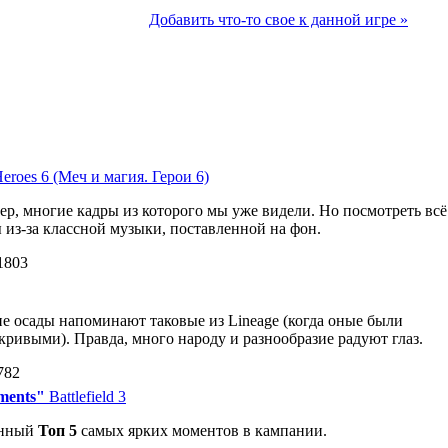
Добавить что-то свое к данной игре »
eroes 6 (Меч и магия. Герои 6)
р, многие кадры из которого мы уже видели. Но посмотреть всё
ы из-за классной музыки, поставленной на фон.
1803
 осады напоминают таковые из Lineage (когда оные были
кривыми). Правда, много народу и разнообразие радуют глаз.
782
oments"
Battlefield 3
енный
Топ 5
самых ярких моментов в кампании.