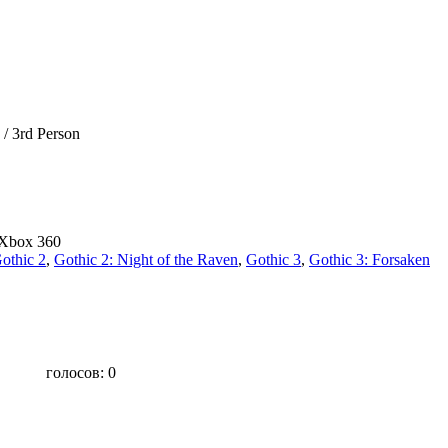
/ 3rd Person
 Xbox 360
othic 2
,
Gothic 2: Night of the Raven
,
Gothic 3
,
Gothic 3: Forsaken
голосов:
0