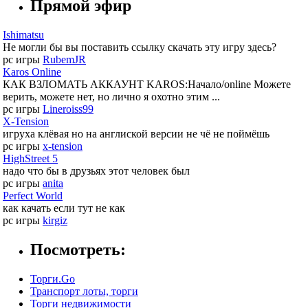
Прямой эфир
Ishimatsu
Не могли бы вы поставить ссылку скачать эту игру здесь?
pc игры
RubemJR
Karos Online
КАК ВЗЛОМАТЬ АККАУНТ KAROS:Начало/online Можете
верить, можете нет, но лично я охотно этим ...
pc игры
Lineroiss99
X-Tension
игруха клёвая но на англиской версии не чё не поймёшь
pc игры
x-tension
HighStreet 5
надо что бы в друзьях этот человек был
pc игры
anita
Perfect World
как качать если тут не как
pc игры
kirgiz
Посмотреть:
Торги.Go
Транспорт лоты, торги
Торги недвижимости