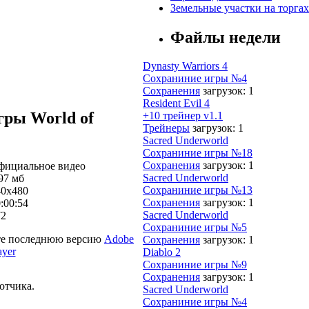
Земельные участки на торгах
Файлы недели
Dynasty Warriors 4
Сохраниние игры №4
Сохранения
загрузок: 1
Resident Evil 4
гры World of
+10 трейнер v1.1
Трейнеры
загрузок: 1
Sacred Underworld
Сохраниние игры №18
Сохранения
загрузок: 1
фициальное видео
Sacred Underworld
97 мб
Сохраниние игры №13
40x480
Сохранения
загрузок: 1
:00:54
Sacred Underworld
72
Сохраниние игры №5
ите последнюю версию
Adobe
Сохранения
загрузок: 1
ayer
Diablo 2
Сохраниние игры №9
Сохранения
загрузок: 1
отчика.
Sacred Underworld
Сохраниние игры №4