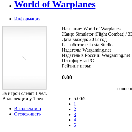
World of Warplanes
Информация
Название: World of Warplanes
Жанр: Simulator (Flight Combat) / 3
Дата выхода: 2012 год
Разработчик: Lesta Studio
Издатель: Wargaming.net
Издатель в России: Wargaming.net
Платформы: PC
Рейтинг игры:
0.00
голосо
За игрой следят
1
чел.
В коллекции у
1
чел.
5.00/5
1
В коллекцию
2
Отслеживать
3
4
5