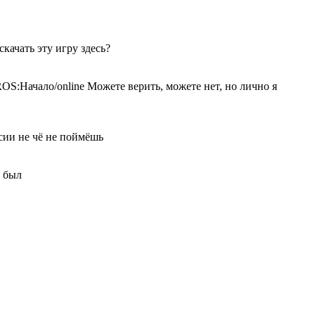
качать эту игру здесь?
чало/online Можете верить, можете нет, но лично я
рсии не чё не поймёшь
к был