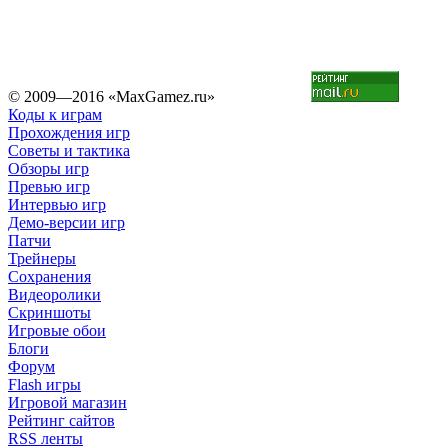
© 2009—2016 «MaxGamez.ru»
Коды к играм
Прохождения игр
Советы и тактика
Обзоры игр
Превью игр
Интервью игр
Демо-версии игр
Патчи
Трейнеры
Сохранения
Видеоролики
Скриншоты
Игровые обои
Блоги
Форум
Flash игры
Игровой магазин
Рейтинг сайтов
RSS ленты