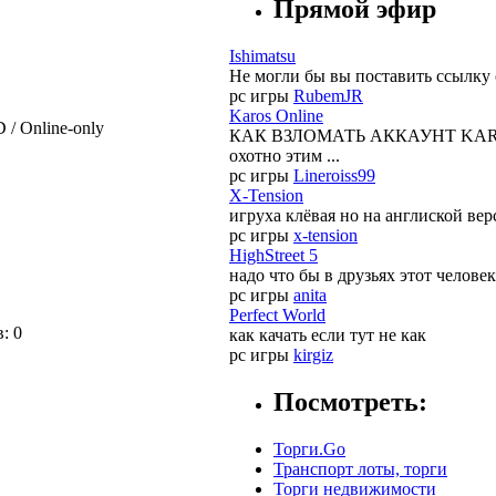
Прямой эфир
Ishimatsu
Не могли бы вы поставить ссылку с
pc игры
RubemJR
Karos Online
D / Online-only
КАК ВЗЛОМАТЬ АККАУНТ KAROS:На
охотно этим ...
pc игры
Lineroiss99
X-Tension
игруха клёвая но на англиской ве
pc игры
x-tension
HighStreet 5
надо что бы в друзьях этот челове
pc игры
anita
Perfect World
в:
0
как качать если тут не как
pc игры
kirgiz
Посмотреть:
Торги.Go
Транспорт лоты, торги
Торги недвижимости