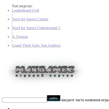
Топ недели:
Leaderboard Golf
|
Need for Speed Carbon
|
Need for Speed Underground 2
|
X-Tension
|
Grand Theft Auto: San Andreas
введите часть названия игр