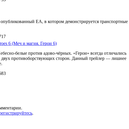
d 3 опубликованный EA, в котором демонстрируется транспортные
717
oes 6 (Меч и магия. Герои 6)
Небесно-белые против адово-чёрных. «Герои» всегда отличались
м двух противоборствующих сторон. Данный трейлер — лишнее
е.
683
омментарии.
регистрируйтесь
.