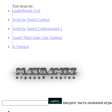
Топ недели:
Leaderboard Golf
|
Need for Speed Carbon
|
Need for Speed Underground 2
|
Grand Theft Auto: San Andreas
|
X-Tension
введите часть названия игр