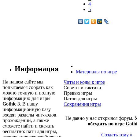
4
5
Информация
Материалы по игре
На нашем сайте мы
Читы и коды к игре
попытаемся собрать как
Советы и тактика
можно точную и полную
Превью игры
информацию для игры
Патчи для игры
Gothic 3
. В нашу
Сохранения игры
информационную базу
входят разделы чит-кодов,
Не давно у нас открылся форум.
У
прохождений, а также
обсудить по игре Gothi
сможете найти и скачать
бесплатно: патч для игры,
Создать тему »
скачать торрент, трейнеры к