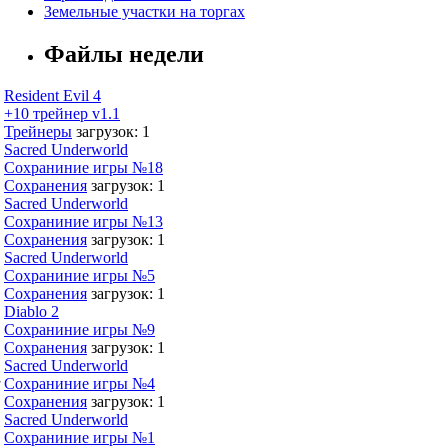
Земельные участки на торгах
Файлы недели
Resident Evil 4
+10 трейнер v1.1
Трейнеры
загрузок: 1
Sacred Underworld
Сохраниние игры №18
Сохранения
загрузок: 1
Sacred Underworld
Сохраниние игры №13
Сохранения
загрузок: 1
Sacred Underworld
Сохраниние игры №5
Сохранения
загрузок: 1
Diablo 2
Сохраниние игры №9
Сохранения
загрузок: 1
Sacred Underworld
,
Сохраниние игры №4
Сохранения
загрузок: 1
Sacred Underworld
Сохраниние игры №1