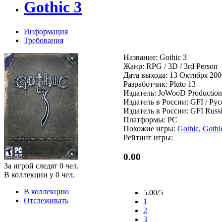
Gothic 3
Информация
Требования
Название: Gothic 3
Жанр: RPG / 3D / 3rd Person
Дата выхода: 13 Октября 200
Разработчик: Pluto 13
Издатель: JoWooD Production
Издатель в России: GFI / Ру
Издатель в России: GFI Russ
Платформы: PC
Похожие игры:
Gothic
,
Gothi
Рейтинг игры:
0.00
За игрой следят
0
чел.
В коллекции у
0
чел.
В коллекцию
5.00/5
Отслеживать
1
2
3