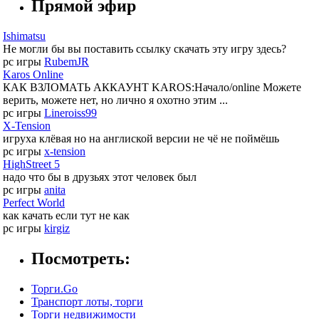
Прямой эфир
Ishimatsu
Не могли бы вы поставить ссылку скачать эту игру здесь?
pc игры
RubemJR
Karos Online
КАК ВЗЛОМАТЬ АККАУНТ KAROS:Начало/online Можете
верить, можете нет, но лично я охотно этим ...
pc игры
Lineroiss99
X-Tension
игруха клёвая но на англиской версии не чё не поймёшь
pc игры
x-tension
HighStreet 5
надо что бы в друзьях этот человек был
pc игры
anita
Perfect World
как качать если тут не как
pc игры
kirgiz
Посмотреть:
Торги.Go
Транспорт лоты, торги
Торги недвижимости