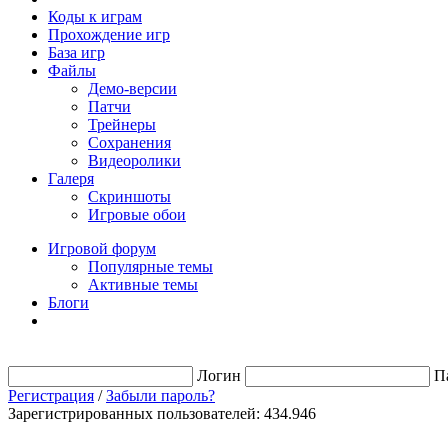
Коды к играм
Прохождение игр
База игр
Файлы
Демо-версии
Патчи
Трейнеры
Сохранения
Видеоролики
Галеря
Скриншоты
Игровые обои
Игровой форум
Популярные темы
Активные темы
Блоги
Логин
П
Регистрация
/
Забыли пароль?
Зарегистрированных пользователей: 434.946