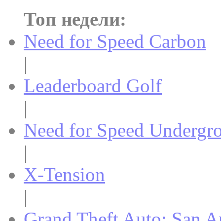
Топ недели:
Need for Speed Carbon
|
Leaderboard Golf
|
Need for Speed Undergr
|
X-Tension
|
Grand Theft Auto: San A