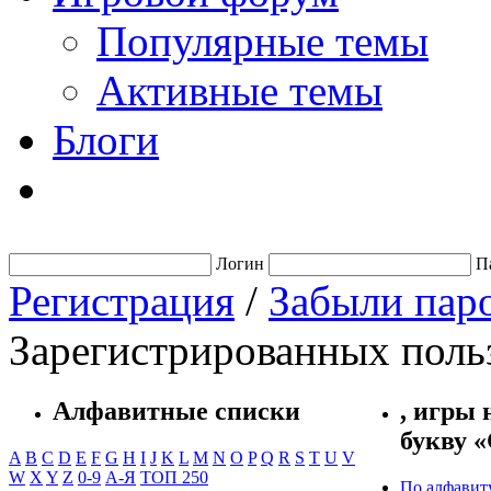
Популярные темы
Активные темы
Блоги
Логин
П
Регистрация
/
Забыли пар
Зарегистрированных польз
Алфавитные списки
, игры 
букву 
A
B
C
D
E
F
G
H
I
J
K
L
M
N
O
P
Q
R
S
T
U
V
W
X
Y
Z
0-9
А-Я
ТОП 250
По алфавит