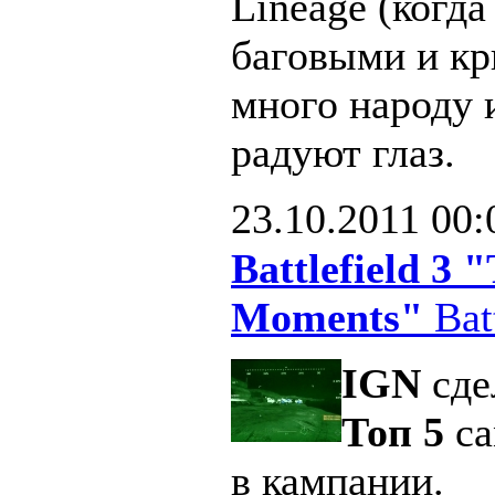
Lineage (когд
баговыми и кр
много народу 
радуют глаз.
23.10.2011
00:
Battlefield 3
Moments"
Batt
IGN
сде
Топ 5
са
в кампании.