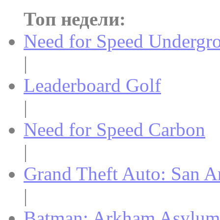
Топ недели:
Need for Speed Undergr
|
Leaderboard Golf
|
Need for Speed Carbon
|
Grand Theft Auto: San A
|
Batman: Arkham Asylum