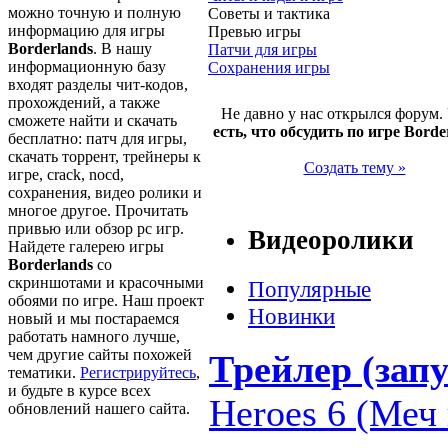
можно точную и полную
Советы и тактика
информацию для игры
Превью игры
Borderlands
. В нашу
Патчи для игры
информационную базу
Сохранения игры
входят разделы чит-кодов,
прохождений, а также
Не давно у нас открылся форум.
сможете найти и скачать
есть, что обсудить по игре Borde
бесплатно: патч для игры,
скачать торрент, трейнеры к
Создать тему »
игре, crack, nocd,
сохранения, видео ролики и
многое другое. Прочитать
привью или обзор pc игр.
Видеоролики
Найдете галерею игры
Borderlands
со
скриншотами и красочными
Популярные
обоями по игре. Наш проект
Новинки
новый и мы постараемся
работать намного лучше,
чем другие сайты похожей
Трейлер (запу
тематики.
Регистрируйтесь
,
и будьте в курсе всех
Heroes 6 (Меч 
обновлений нашего сайта.