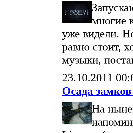
Запуска
многие 
уже видели. Н
равно стоит, х
музыки, поста
23.10.2011
00:
Осада замков
На ныне
напомин