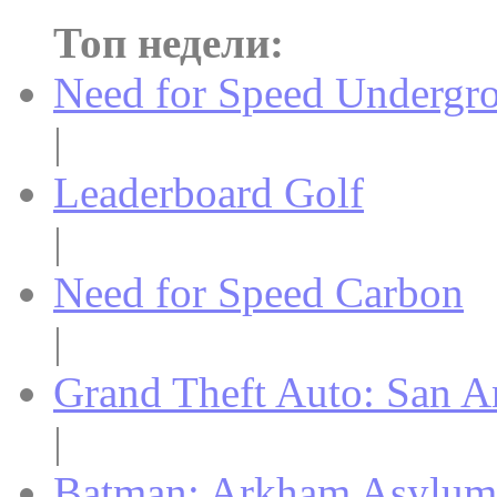
Топ недели:
Need for Speed Undergr
|
Leaderboard Golf
|
Need for Speed Carbon
|
Grand Theft Auto: San A
|
Batman: Arkham Asylum