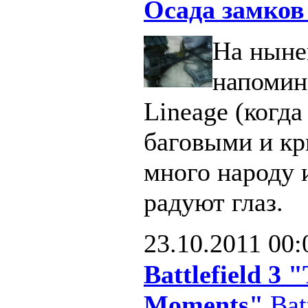
Осада замков
На ныне
напомин
Lineage (когд
баговыми и кр
много народу 
радуют глаз.
23.10.2011
00:
Battlefield 3
Moments"
Batt