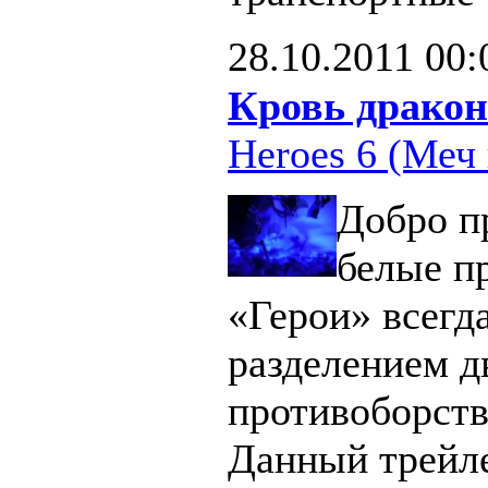
28.10.2011
00:
Кровь дракон
Heroes 6 (Меч 
Добро п
белые п
«Герои» всегд
разделением д
противоборст
Данный трейл