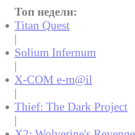
Топ недели:
Titan Quest
|
Solium Infernum
|
X-COM e-m@il
|
Thief: The Dark Project
|
X2: Wolverine's Revenge