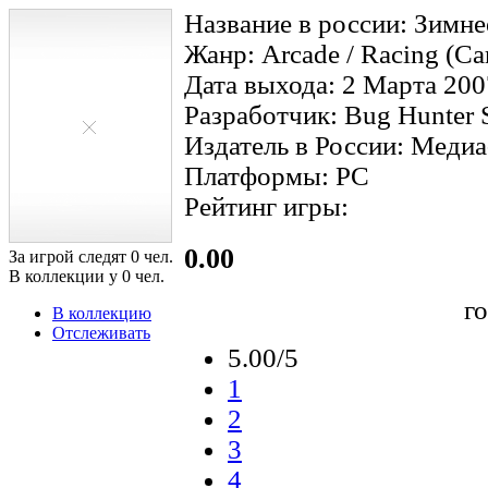
Название в россии: Зимне
Жанр: Arcade / Racing (Car
Дата выхода: 2 Марта 200
Разработчик: Bug Hunter 
Издатель в России: Меди
Платформы: PC
Рейтинг игры:
0.00
За игрой следят
0
чел.
В коллекции у
0
чел.
г
В коллекцию
Отслеживать
5.00/5
1
2
3
4