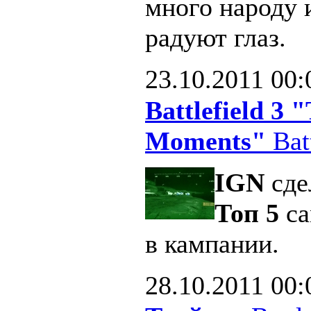
много народу 
радуют глаз.
23.10.2011
00:
Battlefield 3
Moments"
Batt
IGN
сде
Топ 5
са
в кампании.
28.10.2011
00: