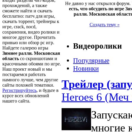
входят разделы чит-кодов,
Не давно у нас открылся форум.
прохождений, а также
есть, что обсудить по игре Зи
сможете найти и скачать
ралли. Московская област
бесплатно: патч для игры,
скачать торрент, трейнеры к
Создать тему »
игре, crack, nocd,
сохранения, видео ролики и
многое другое. Прочитать
привью или обзор pc игр.
Видеоролики
Найдете галерею игры
Зимнее ралли. Московская
область
со скриншотами и
Популярные
красочными обоями по игре.
Новинки
Наш проект новый и мы
постараемся работать
намного лучше, чем другие
Трейлер (запу
сайты похожей тематики.
Регистрируйтесь
, и будьте в
Heroes 6 (Меч 
курсе всех обновлений
нашего сайта.
Запуска
многие 