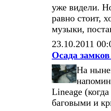
уже видели. Н
равно стоит, х
музыки, поста
23.10.2011
00:
Осада замков
На ныне
напомин
Lineage (когд
баговыми и кр