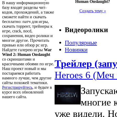
Human Onslaught?
В нашу информационную
базу входят разделы чит-
Создать тему »
кодов, прохождений, а также
сможете найти и скачать
бесплатно: патч для игры,
скачать торрент, трейнеры к
Видеоролики
игре, crack, nocd,
сохранения, видео ролики и
многое другое. Прочитать
Популярные
привью или обзор pc игр.
Новинки
Найдете галерею игры
War
Wind 2: Human Onslaught
со скриншотами и
Трейлер (запу
красочными обоями по игре.
Наш проект новый и мы
Heroes 6 (Меч 
постараемся работать
намного лучше, чем другие
сайты похожей тематики.
Регистрируйтесь
, и будьте в
Запуска
курсе всех обновлений
нашего сайта.
многие 
уже видели. Н