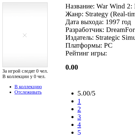
Название: War Wind 2:
Жанр: Strategy (Real-ti
Дата выхода: 1997 год
Разработчик: DreamForg
Издатель: Strategic Simu
Платформы: PC
Рейтинг игры:
0.00
За игрой следят
0
чел.
В коллекции у
0
чел.
В коллекцию
Отслеживать
5.00/5
1
2
3
4
5