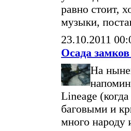
равно стоит, х
музыки, поста
23.10.2011
00:
Осада замков
На ныне
напомин
Lineage (когд
баговыми и кр
много народу 