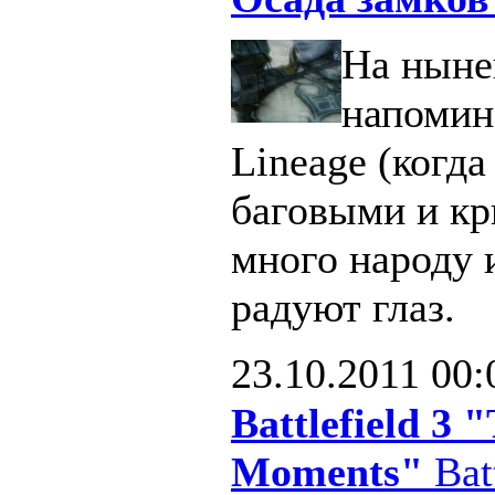
На ныне
напомин
Lineage (когд
баговыми и кр
много народу 
радуют глаз.
23.10.2011
00:
Battlefield 3
Moments"
Batt