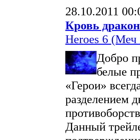
28.10.2011
00:
Кровь дракон
Heroes 6 (Меч 
Добро п
белые п
«Герои» всегд
разделением д
противоборст
Данный трейл