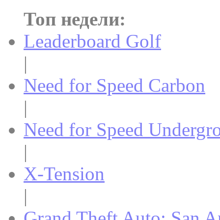
Топ недели:
Leaderboard Golf
|
Need for Speed Carbon
|
Need for Speed Undergr
|
X-Tension
|
Grand Theft Auto: San A