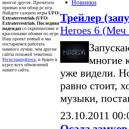
Новинки
многое другое. Прочитать
привью или обзор pc игр.
Найдете галерею игры
UFO:
Трейлер (запу
Extraterrestrials (UFO:
Extraterrestrials. Последняя
Heroes 6 (Меч 
надежда)
со скриншотами и
красочными обоями по игре.
Наш проект новый и мы
постараемся работать
Запуска
намного лучше, чем другие
сайты похожей тематики.
многие 
Регистрируйтесь
, и будьте в
курсе всех обновлений
уже видели. Н
нашего сайта.
равно стоит, х
музыки, поста
23.10.2011
00:
Осада замков