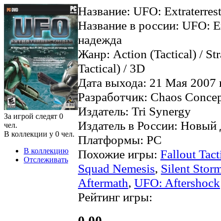
Название: UFO: Extraterrest
Название в россии: UFO: Ex
надежда
Жанр: Action (Tactical) / St
Tactical) / 3D
Дата выхода: 21 Мая 2007 
Разработчик: Chaos Conce
Издатель: Tri Synergy
За игрой следят
0
Издатель в России: Новый
чел.
В коллекции у
0
чел.
Платформы: PC
В коллекцию
Похожие игры:
Fallout Tact
Отслеживать
Squad Nemesis
,
Silent Stor
Aftermath
,
UFO: Aftershock
Рейтинг игры:
0.00