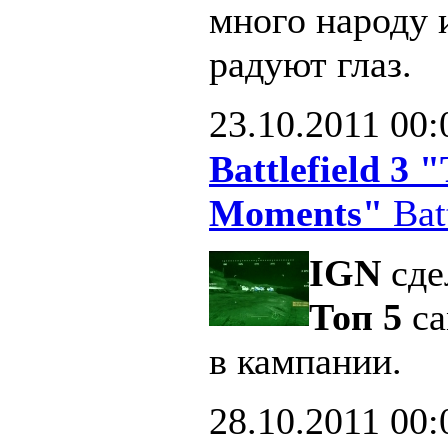
много народу 
радуют глаз.
23.10.2011
00:
Battlefield 3
Moments"
Batt
IGN
сде
Топ 5
са
в кампании.
28.10.2011
00: