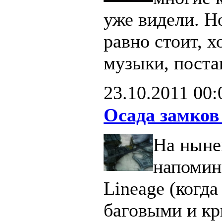
уже видели. Н
равно стоит, х
музыки, поста
23.10.2011
00:
Осада замков
На ныне
напомин
Lineage (когд
баговыми и кр