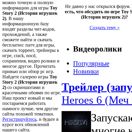
можно точную и полную
Не давно у нас открылся форум.
информацию для игры
Toy
есть, что обсудить по игре Toy S
Story 2 (История игрушек
(История игрушек 2)?
2)
. В нашу
информационную базу
Создать тему »
входят разделы чит-кодов,
прохождений, а также
сможете найти и скачать
бесплатно: патч для игры,
Видеоролики
скачать торрент, трейнеры к
игре, crack, nocd,
сохранения, видео ролики и
Популярные
многое другое. Прочитать
Новинки
привью или обзор pc игр.
Найдете галерею игры
Toy
Story 2 (История игрушек
Трейлер (запу
2)
со скриншотами и
красочными обоями по игре.
Heroes 6 (Меч 
Наш проект новый и мы
постараемся работать
намного лучше, чем другие
сайты похожей тематики.
Запуска
Регистрируйтесь
, и будьте в
курсе всех обновлений
многие 
нашего сайта.