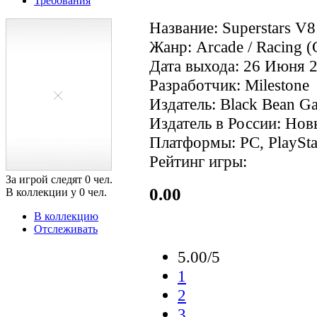
Требования
Название: Superstars V8
Жанр: Arcade / Racing (
Дата выхода: 26 Июня 2
Разработчик: Milestone
Издатель: Black Bean G
Издатель в России: Но
Платформы: PC, PlaySta
Рейтинг игры:
За игрой следят
0
чел.
0.00
В коллекции у
0
чел.
В коллекцию
Отслеживать
5.00/5
1
2
3