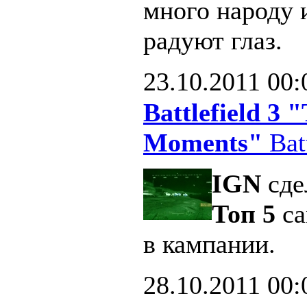
много народу 
радуют глаз.
23.10.2011
00:
Battlefield 3
Moments"
Batt
IGN
сде
Топ 5
са
в кампании.
28.10.2011
00: