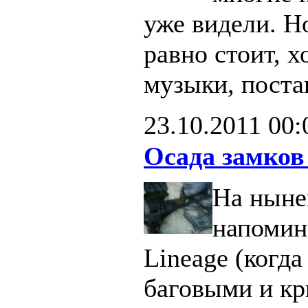
уже видели. Н
равно стоит, х
музыки, поста
23.10.2011
00:
Осада замков
На ныне
напомин
Lineage (когд
баговыми и кр