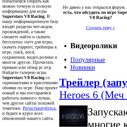
попытаемся собрать как
можно точную и полную
Не давно у нас открылся форум.
информацию для игры
есть, что обсудить по игре Supe
Superstars V8 Racing
. В
V8 Racing?
нашу информационную базу
входят разделы чит-кодов,
Создать тему »
прохождений, а также
сможете найти и скачать
бесплатно: патч для игры,
Видеоролики
скачать торрент, трейнеры к
игре, crack, nocd,
сохранения, видео ролики и
Популярные
многое другое. Прочитать
Новинки
привью или обзор pc игр.
Найдете галерею игры
Superstars V8 Racing
со
Трейлер (запу
скриншотами и красочными
обоями по игре. Наш проект
Heroes 6 (Меч 
новый и мы постараемся
работать намного лучше,
чем другие сайты похожей
тематики.
Регистрируйтесь
,
Запуска
и будьте в курсе всех
обновлений нашего сайта.
многие 