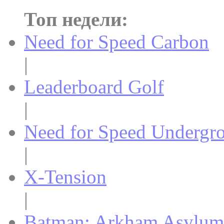
Топ недели:
Need for Speed Carbon
|
Leaderboard Golf
|
Need for Speed Undergr
|
X-Tension
|
Batman: Arkham Asylum