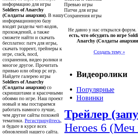
информацию для игры
Превью игры
Soldiers of Anarchy
Патчи для игры
(Солдаты анархии)
. В нашу
Сохранения игры
информационную базу
входят разделы чит-кодов,
Не давно у нас открылся форум.
прохождений, а также
есть, что обсудить по игре Soldi
сможете найти и скачать
Anarchy (Солдаты анархии
бесплатно: патч для игры,
скачать торрент, трейнеры к
Создать тему »
игре, crack, nocd,
сохранения, видео ролики и
многое другое. Прочитать
привью или обзор pc игр.
Видеоролики
Найдете галерею игры
Soldiers of Anarchy
(Солдаты анархии)
со
Популярные
скриншотами и красочными
Новинки
обоями по игре. Наш проект
новый и мы постараемся
работать намного лучше,
Трейлер (запу
чем другие сайты похожей
тематики.
Регистрируйтесь
,
Heroes 6 (Меч 
и будьте в курсе всех
обновлений нашего сайта.