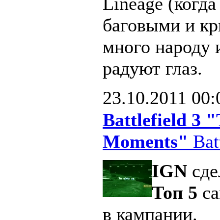
Lineage (когд
баговыми и кр
много народу 
радуют глаз.
23.10.2011
00:
Battlefield 3
Moments"
Batt
IGN
сде
Топ 5
са
в кампании.