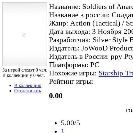
Название: Soldiers of Anar
Название в россии: Солда
Жанр: Action (Tactical) / St
Дата выхода: 3 Ноября 20
Разработчик: Silver Style 
Издатель: JoWooD Product
Издатель в России: ppy Pt
Платформы: PC
За игрой следят
0
чел.
Похожие игры:
Starship T
В коллекции у
0
чел.
Рейтинг игры:
В коллекцию
Отслеживать
0.00
г
5.00/5
1