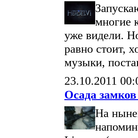
Запуска
многие 
уже видели. Н
равно стоит, х
музыки, поста
23.10.2011
00:
Осада замков
На ныне
напомин