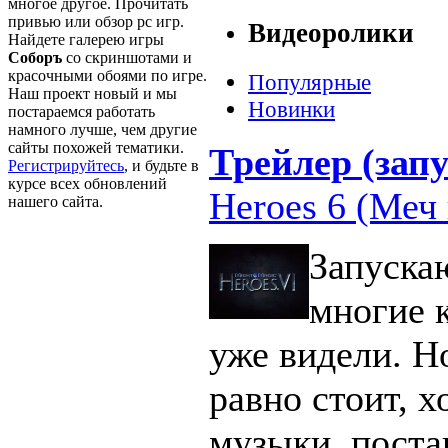
многое другое. Прочитать
привью или обзор pc игр.
Видеоролики
Найдете галерею игры
Соборъ
со скриншотами и
красочными обоями по игре.
Популярные
Наш проект новый и мы
Новинки
постараемся работать
намного лучше, чем другие
сайты похожей тематики.
Трейлер (запу
Регистрируйтесь
, и будьте в
курсе всех обновлений
Heroes 6 (Меч 
нашего сайта.
Запуска
многие 
уже видели. Н
равно стоит, х
музыки, поста