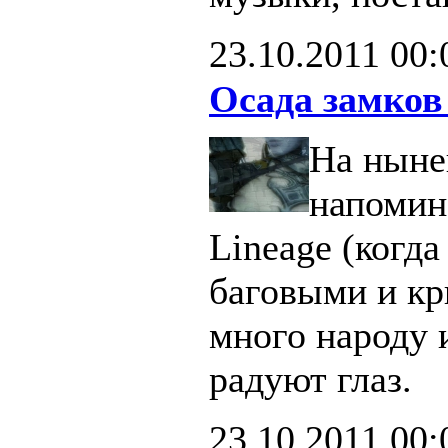
23.10.2011
00:
Осада замков
На ныне
напомин
Lineage (когд
баговыми и кр
много народу 
радуют глаз.
23.10.2011
00: