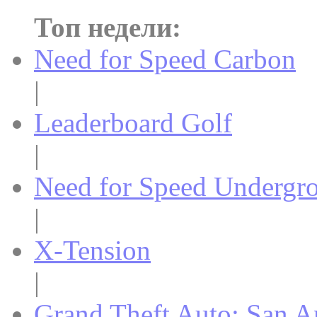
Топ недели:
Need for Speed Carbon
|
Leaderboard Golf
|
Need for Speed Undergr
|
X-Tension
|
Grand Theft Auto: San A