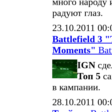
много народу 
радуют глаз.
23.10.2011
00:
Battlefield 3
Moments"
Batt
IGN
сде
Топ 5
са
в кампании.
28.10.2011
00: