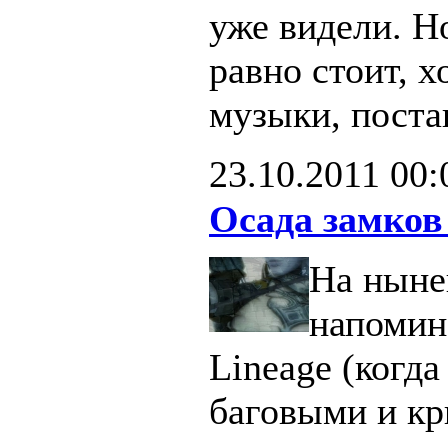
уже видели. Н
равно стоит, х
музыки, поста
23.10.2011
00:
Осада замков
На ныне
напомин
Lineage (когд
баговыми и кр