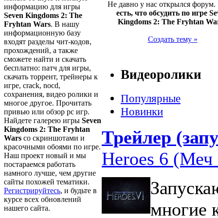
Не давно у нас открылся форум.
информацию для игры
есть, что обсудить по игре S
Seven Kingdoms 2: The
Kingdoms 2: The Fryhtan Wa
Fryhtan Wars
. В нашу
информационную базу
Создать тему »
входят разделы чит-кодов,
прохождений, а также
сможете найти и скачать
бесплатно: патч для игры,
Видеоролики
скачать торрент, трейнеры к
игре, crack, nocd,
сохранения, видео ролики и
Популярные
многое другое. Прочитать
Новинки
привью или обзор pc игр.
Найдете галерею игры
Seven
Kingdoms 2: The Fryhtan
Трейлер (запу
Wars
со скриншотами и
красочными обоями по игре.
Heroes 6 (Меч 
Наш проект новый и мы
постараемся работать
намного лучше, чем другие
сайты похожей тематики.
Запуска
Регистрируйтесь
, и будьте в
курсе всех обновлений
многие 
нашего сайта.