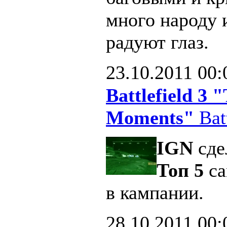
много народу 
радуют глаз.
23.10.2011
00:
Battlefield 3
Moments"
Batt
IGN
сде
Топ 5
са
в кампании.
28.10.2011
00: