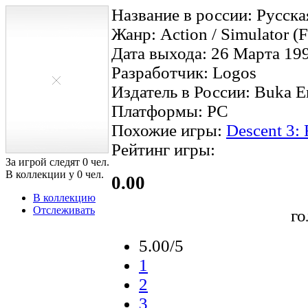
Название в россии: Русска
Жанр: Action / Simulator (Fu
Дата выхода: 26 Марта 199
Разработчик: Logos
Издатель в России: Buka E
Платформы: PC
Похожие игры:
Descent 3: 
Рейтинг игры:
За игрой следят
0
чел.
В коллекции у
0
чел.
0.00
В коллекцию
Отслеживать
го
5.00/5
1
2
3