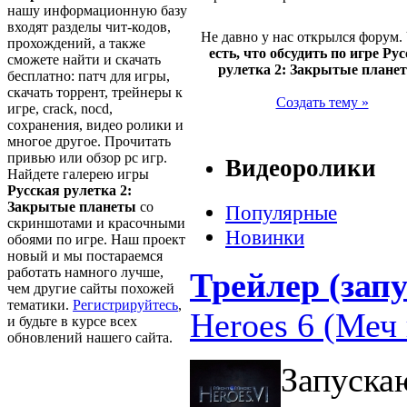
нашу информационную базу
входят разделы чит-кодов,
Не давно у нас открылся форум.
прохождений, а также
есть, что обсудить по игре Ру
сможете найти и скачать
рулетка 2: Закрытые плане
бесплатно: патч для игры,
скачать торрент, трейнеры к
Создать тему »
игре, crack, nocd,
сохранения, видео ролики и
многое другое. Прочитать
привью или обзор pc игр.
Видеоролики
Найдете галерею игры
Русская рулетка 2:
Закрытые планеты
со
Популярные
скриншотами и красочными
Новинки
обоями по игре. Наш проект
новый и мы постараемся
работать намного лучше,
Трейлер (запу
чем другие сайты похожей
тематики.
Регистрируйтесь
,
Heroes 6 (Меч 
и будьте в курсе всех
обновлений нашего сайта.
Запуска