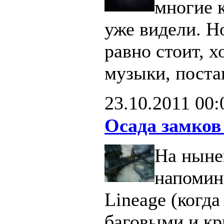
многие 
уже видели. Н
равно стоит, х
музыки, поста
23.10.2011
00:
Осада замков
На ныне
напомин
Lineage (когд
баговыми и кр