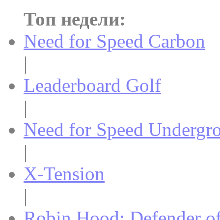
Топ недели:
Need for Speed Carbon
|
Leaderboard Golf
|
Need for Speed Undergr
|
X-Tension
|
Robin Hood: Defender o