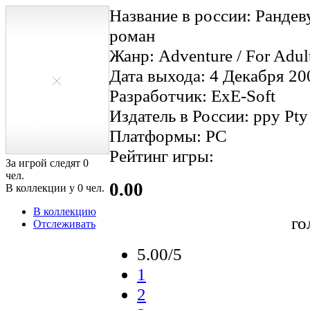
Название в россии: Рандев
роман
Жанр: Adventure / For Adult
Дата выхода: 4 Декабря 20
Разработчик: ExE-Soft
Издатель в России: ppy Pty
Платформы: PC
Рейтинг игры:
За игрой следят
0
чел.
0.00
В коллекции у
0
чел.
В коллекцию
го
Отслеживать
5.00/5
1
2