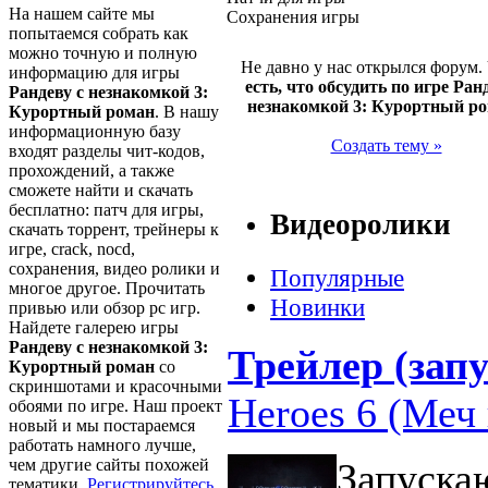
На нашем сайте мы
Сохранения игры
попытаемся собрать как
можно точную и полную
Не давно у нас открылся форум.
информацию для игры
есть, что обсудить по игре Ран
Рандеву с незнакомкой 3:
незнакомкой 3: Курортный р
Курортный роман
. В нашу
информационную базу
Создать тему »
входят разделы чит-кодов,
прохождений, а также
сможете найти и скачать
бесплатно: патч для игры,
Видеоролики
скачать торрент, трейнеры к
игре, crack, nocd,
сохранения, видео ролики и
Популярные
многое другое. Прочитать
Новинки
привью или обзор pc игр.
Найдете галерею игры
Рандеву с незнакомкой 3:
Трейлер (запу
Курортный роман
со
скриншотами и красочными
Heroes 6 (Меч 
обоями по игре. Наш проект
новый и мы постараемся
работать намного лучше,
чем другие сайты похожей
Запуска
тематики.
Регистрируйтесь
,