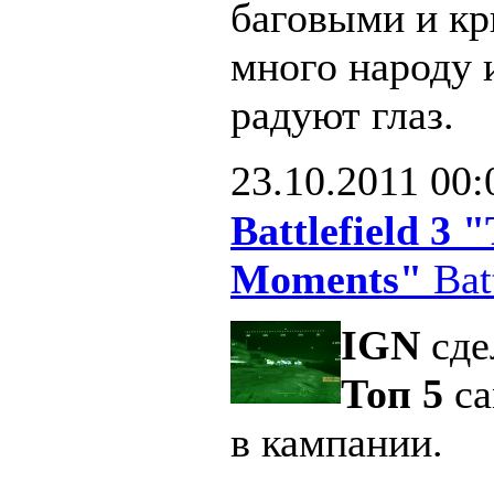
баговыми и кр
много народу 
радуют глаз.
23.10.2011
00:
Battlefield 3
Moments"
Batt
IGN
сде
Топ 5
са
в кампании.