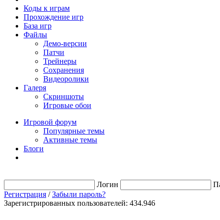
Коды к играм
Прохождение игр
База игр
Файлы
Демо-версии
Патчи
Трейнеры
Сохранения
Видеоролики
Галеря
Скриншоты
Игровые обои
Игровой форум
Популярные темы
Активные темы
Блоги
Логин
П
Регистрация
/
Забыли пароль?
Зарегистрированных пользователей: 434.946