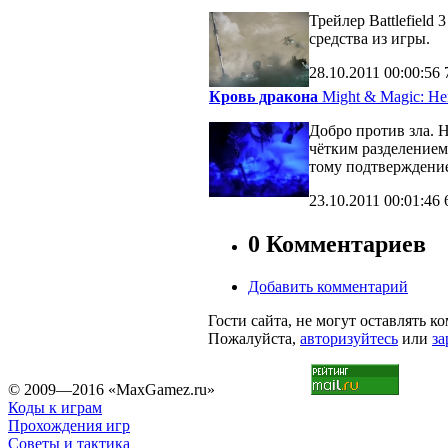
Трейлер Battlefiel
средства из игры.
28.10.2011
00:00:56
Кровь дракона
Might & Magic: Her
Добро против зла. 
чётким разделение
тому подтверждени
23.10.2011
00:01:46
0 Комментариев
Добавить комментарий
Гости сайта, не могут оставлять к
Пожалуйста,
авторизуйтесь
или
за
© 2009—2016 «MaxGamez.ru»
Коды к играм
Прохождения игр
Советы и тактика