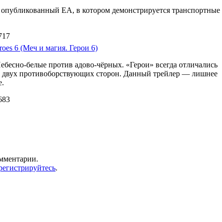
d 3 опубликованный EA, в котором демонстрируется транспортные
717
oes 6 (Меч и магия. Герои 6)
Небесно-белые против адово-чёрных. «Герои» всегда отличались
м двух противоборствующих сторон. Данный трейлер — лишнее
е.
683
омментарии.
регистрируйтесь
.