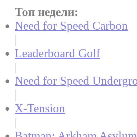
Топ недели:
Need for Speed Carbon
|
Leaderboard Golf
|
Need for Speed Undergr
|
X-Tension
|
Batman: Arkham Asylum