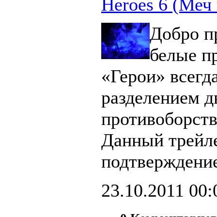
Heroes 6 (Меч 
Добро п
белые п
«Герои» всегд
разделением д
противоборст
Данный трейл
подтверждение
23.10.2011
00: