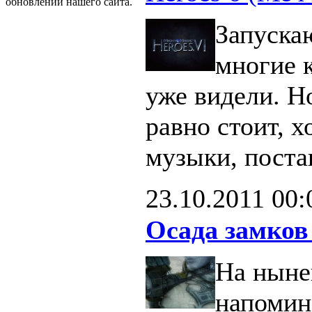
обновлений нашего сайта.
Запуска
многие 
уже видели. Н
равно стоит, х
музыки, поста
23.10.2011
00:
Осада замков
На ныне
напомин