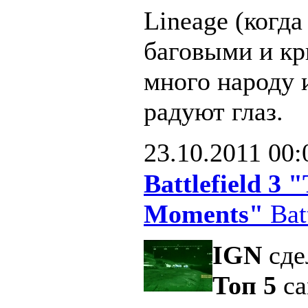
Lineage (когд
баговыми и кр
много народу 
радуют глаз.
23.10.2011
00:
Battlefield 3
Moments"
Batt
IGN
сде
Топ 5
са