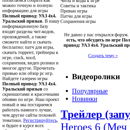
попытаемся собрать как
Читы и коды к игре
можно точную и полную
Советы и тактика
информацию для игры
Превью игры
Полный привод: УАЗ 4x4.
Патчи для игры
Уральский призыв
. В нашу
Сохранения игры
информационную базу
входят разделы чит-кодов,
Не давно у нас открылся форум.
прохождений, а также
есть, что обсудить по игре П
сможете найти и скачать
привод: УАЗ 4x4. Уральский п
бесплатно: патч для игры,
скачать торрент, трейнеры к
Создать тему »
игре, crack, nocd,
сохранения, видео ролики и
многое другое. Прочитать
привью или обзор pc игр.
Видеоролики
Найдете галерею игры
Полный привод: УАЗ 4x4.
Уральский призыв
со
Популярные
скриншотами и красочными
Новинки
обоями по игре. Наш проект
новый и мы постараемся
работать намного лучше,
Трейлер (запу
чем другие сайты похожей
тематики.
Регистрируйтесь
,
Heroes 6 (Меч 
и будьте в курсе всех