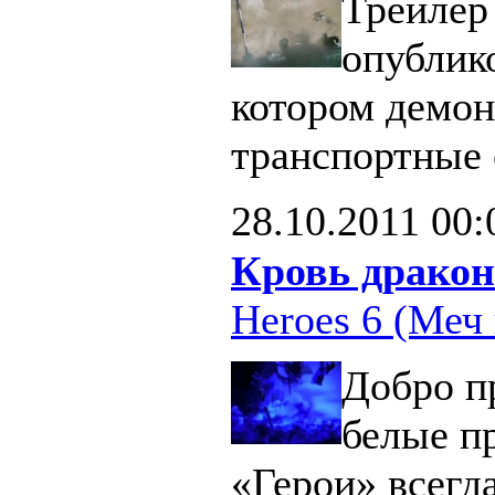
Трейлер 
опублик
котором демон
транспортные 
28.10.2011
00:
Кровь дракон
Heroes 6 (Меч 
Добро п
белые п
«Герои» всегд