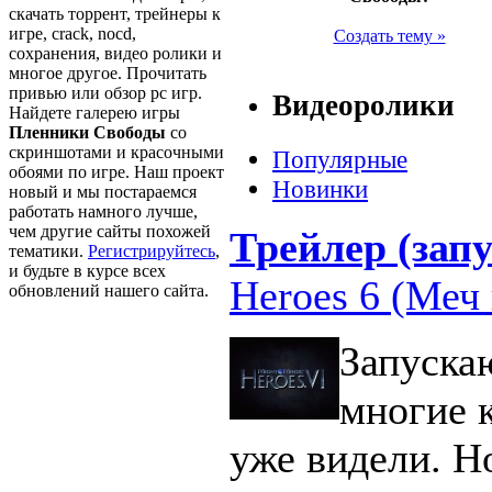
скачать торрент, трейнеры к
игре, crack, nocd,
Создать тему »
сохранения, видео ролики и
многое другое. Прочитать
привью или обзор pc игр.
Видеоролики
Найдете галерею игры
Пленники Свободы
со
скриншотами и красочными
Популярные
обоями по игре. Наш проект
Новинки
новый и мы постараемся
работать намного лучше,
чем другие сайты похожей
Трейлер (запу
тематики.
Регистрируйтесь
,
и будьте в курсе всех
Heroes 6 (Меч 
обновлений нашего сайта.
Запуска
многие 
уже видели. Н