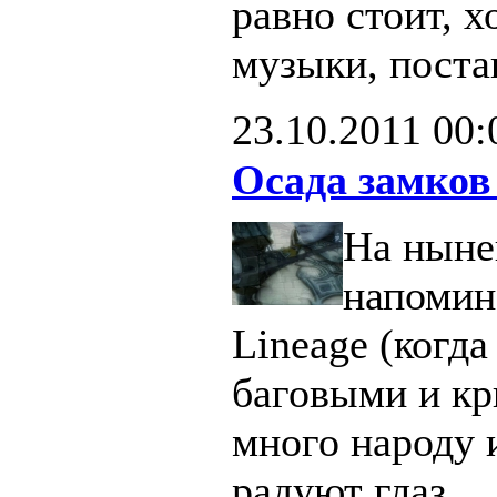
равно стоит, х
музыки, поста
23.10.2011
00:
Осада замков
На ныне
напомин
Lineage (когд
баговыми и кр
много народу 
радуют глаз.