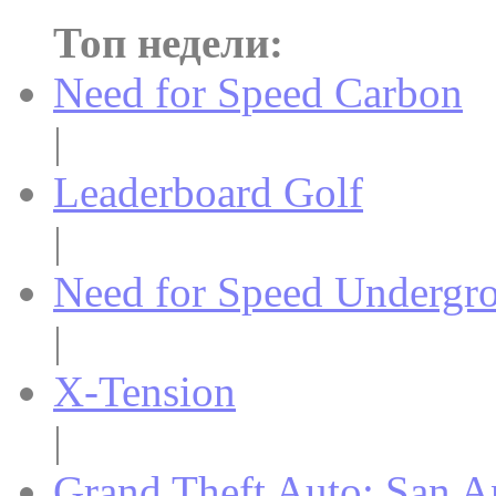
Топ недели:
Need for Speed Carbon
|
Leaderboard Golf
|
Need for Speed Undergr
|
X-Tension
|
Grand Theft Auto: San A