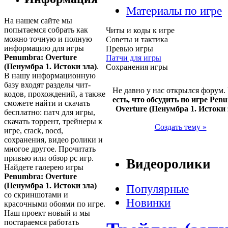
Материалы по игре
На нашем сайте мы
попытаемся собрать как
Читы и коды к игре
можно точную и полную
Советы и тактика
информацию для игры
Превью игры
Penumbra: Overture
Патчи для игры
(Пенумбра 1. Истоки зла)
.
Сохранения игры
В нашу информационную
базу входят разделы чит-
Не давно у нас открылся форум.
кодов, прохождений, а также
есть, что обсудить по игре Pen
сможете найти и скачать
Overture (Пенумбра 1. Истоки 
бесплатно: патч для игры,
скачать торрент, трейнеры к
Создать тему »
игре, crack, nocd,
сохранения, видео ролики и
многое другое. Прочитать
привью или обзор pc игр.
Видеоролики
Найдете галерею игры
Penumbra: Overture
(Пенумбра 1. Истоки зла)
Популярные
со скриншотами и
Новинки
красочными обоями по игре.
Наш проект новый и мы
постараемся работать