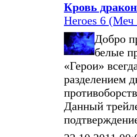
Кровь дракон
Heroes 6 (Меч 
Добро п
белые п
«Герои» всегд
разделением д
противоборст
Данный трейл
подтверждение