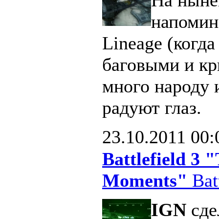
напомин
Lineage (когд
баговыми и кр
много народу 
радуют глаз.
23.10.2011
00:
Battlefield 3
Moments"
Batt
IGN
сде