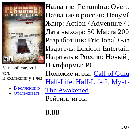
Название: Penumbra: Overt
Название в россии: Пенумб
Жанр: Action / Adventure / 3
Дата выхода: 30 Марта 200
Разработчик: Frictional Ga
Издатель: Lexicon Entertai
Издатель в России: Новый
Платформы: PC
За игрой следят
1
Похожие игры:
Call of Cth
чел.
В коллекции у
1
чел.
Half-Life
,
Half-Life 2
,
Myst 
В коллекцию
The Awakened
Отслеживать
Рейтинг игры:
0.00
го