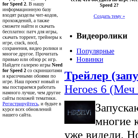
for Speed 2
. В нашу
Speed 2?
информационную базу
входят разделы чит-кодов,
Создать тему »
прохождений, а также
сможете найти и скачать
бесплатно: патч для игры,
Видеоролики
скачать торрент, трейнеры к
игре, crack, nocd,
сохранения, видео ролики и
Популярные
многое другое. Прочитать
Новинки
привью или обзор pc игр.
Найдете галерею игры
Need
for Speed 2
со скриншотами
Трейлер (запу
и красочными обоями по
игре. Наш проект новый и
Heroes 6 (Меч 
мы постараемся работать
намного лучше, чем другие
сайты похожей тематики.
Регистрируйтесь
, и будьте в
Запуска
курсе всех обновлений
нашего сайта.
многие 
уже видели. Н