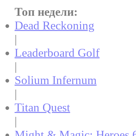
Топ недели:
Dead Reckoning
|
Leaderboard Golf
|
Solium Infernum
|
Titan Quest
|
Might & Magic: Heroes 