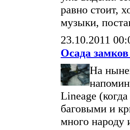
равно стоит, х
музыки, поста
23.10.2011
00:
Осада замков
На ныне
напомин
Lineage (когд
баговыми и кр
много народу 