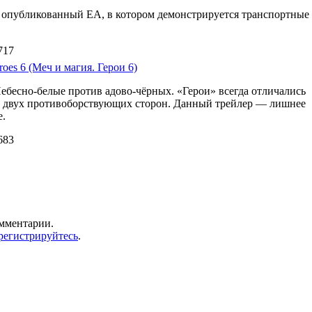
d 3 опубликованный EA, в котором демонстрируется транспортные
717
oes 6 (Меч и магия. Герои 6)
Небесно-белые против адово-чёрных. «Герои» всегда отличались
м двух противоборствующих сторон. Данный трейлер — лишнее
е.
683
омментарии.
регистрируйтесь
.