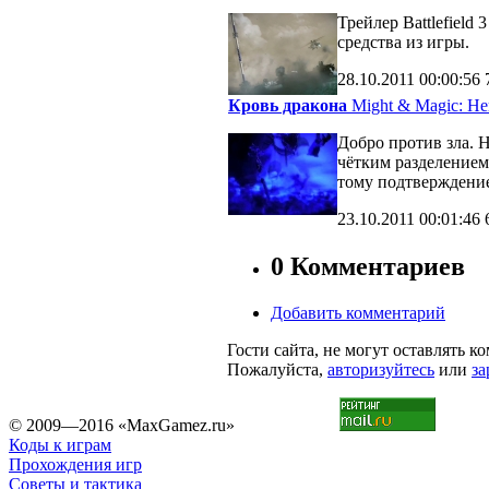
Трейлер Battlefiel
средства из игры.
28.10.2011
00:00:56
Кровь дракона
Might & Magic: Her
Добро против зла. 
чётким разделение
тому подтверждени
23.10.2011
00:01:46
0 Комментариев
Добавить комментарий
Гости сайта, не могут оставлять к
Пожалуйста,
авторизуйтесь
или
за
© 2009—2016 «MaxGamez.ru»
Коды к играм
Прохождения игр
Советы и тактика