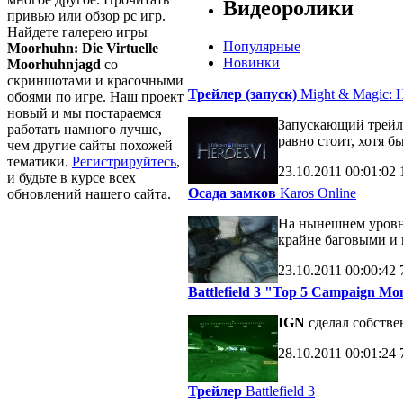
Видеоролики
привью или обзор pc игр.
Найдете галерею игры
Популярные
Moorhuhn: Die Virtuelle
Новинки
Moorhuhnjagd
со
скриншотами и красочными
Трейлер (запуск)
Might & Magic: H
обоями по игре. Наш проект
новый и мы постараемся
Запускающий трейле
работать намного лучше,
равно стоит, хотя б
чем другие сайты похожей
тематики.
Регистрируйтесь
,
23.10.2011
00:01:02
и будьте в курсе всех
Осада замков
Karos Online
обновлений нашего сайта.
На нынешнем уровне
крайне баговыми и 
23.10.2011
00:00:42
Battlefield 3 "Top 5 Campaign M
IGN
сделал собств
28.10.2011
00:01:24
Трейлер
Battlefield 3