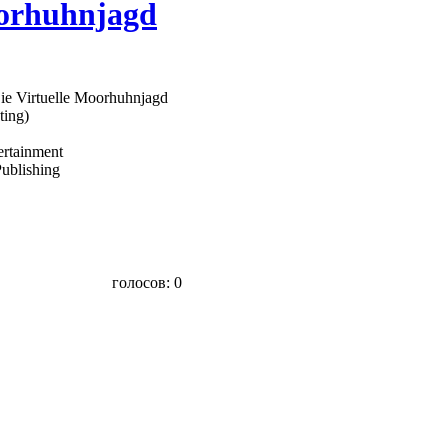
oorhuhnjagd
e Virtuelle Moorhuhnjagd
ting)
ertainment
ublishing
голосов:
0