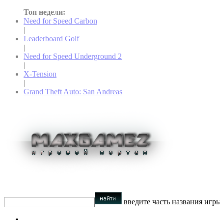
Топ недели:
Need for Speed Carbon
|
Leaderboard Golf
|
Need for Speed Underground 2
|
X-Tension
|
Grand Theft Auto: San Andreas
введите часть названия игр