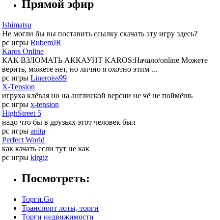
Прямой эфир
Ishimatsu
Не могли бы вы поставить ссылку скачать эту игру здесь?
pc игры
RubemJR
Karos Online
КАК ВЗЛОМАТЬ АККАУНТ KAROS:Начало/online Можете
верить, можете нет, но лично я охотно этим ...
pc игры
Lineroiss99
X-Tension
игруха клёвая но на англиской версии не чё не поймёшь
pc игры
x-tension
HighStreet 5
надо что бы в друзьях этот человек был
pc игры
anita
Perfect World
как качать если тут не как
pc игры
kirgiz
Посмотреть:
Торги.Go
Транспорт лоты, торги
Торги недвижимости