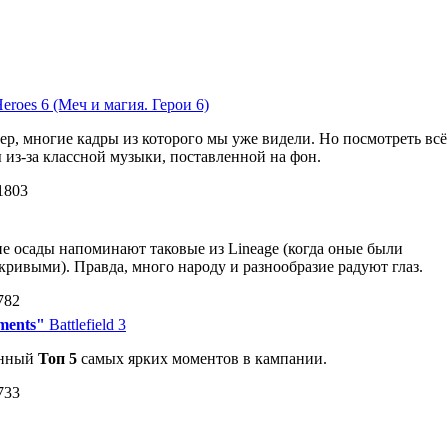
eroes 6 (Меч и магия. Герои 6)
р, многие кадры из которого мы уже видели. Но посмотреть всё
ы из-за классной музыки, поставленной на фон.
1803
 осады напоминают таковые из Lineage (когда оные были
кривыми). Правда, много народу и разнообразие радуют глаз.
782
oments"
Battlefield 3
енный
Топ 5
самых ярких моментов в кампании.
733