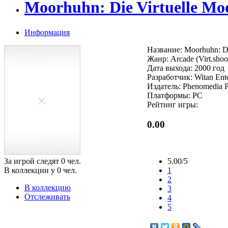
Moorhuhn: Die Virtuelle M
Информация
Название: Moorhuhn: Di
Жанр: Arcade (Virt.shoo
Дата выхода: 2000 год
Разработчик: Witan Ent
Издатель: Phenomedia P
Платформы: PC
Рейтинг игры:
0.00
За игрой следят
0
чел.
5.00/5
В коллекции у
0
чел.
1
2
В коллекцию
3
Отслеживать
4
5