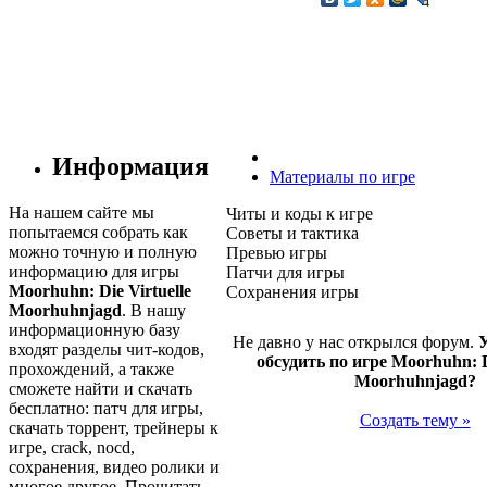
Информация
Материалы по игре
На нашем сайте мы
Читы и коды к игре
попытаемся собрать как
Советы и тактика
можно точную и полную
Превью игры
информацию для игры
Патчи для игры
Moorhuhn: Die Virtuelle
Сохранения игры
Moorhuhnjagd
. В нашу
информационную базу
Не давно у нас открылся форум.
У
входят разделы чит-кодов,
обсудить по игре Moorhuhn: Di
прохождений, а также
Moorhuhnjagd?
сможете найти и скачать
бесплатно: патч для игры,
Создать тему »
скачать торрент, трейнеры к
игре, crack, nocd,
сохранения, видео ролики и
многое другое. Прочитать