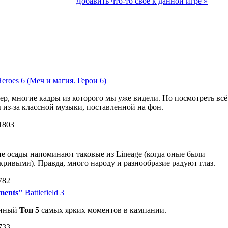
Добавить что-то свое к данной игре »
eroes 6 (Меч и магия. Герои 6)
р, многие кадры из которого мы уже видели. Но посмотреть всё
ы из-за классной музыки, поставленной на фон.
1803
 осады напоминают таковые из Lineage (когда оные были
кривыми). Правда, много народу и разнообразие радуют глаз.
782
oments"
Battlefield 3
енный
Топ 5
самых ярких моментов в кампании.
733