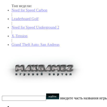
Топ недели:
Need for Speed Carbon
|
Leaderboard Golf
|
Need for Speed Underground 2
|
X-Tension
|
Grand Theft Auto: San Andreas
введите часть названия игр