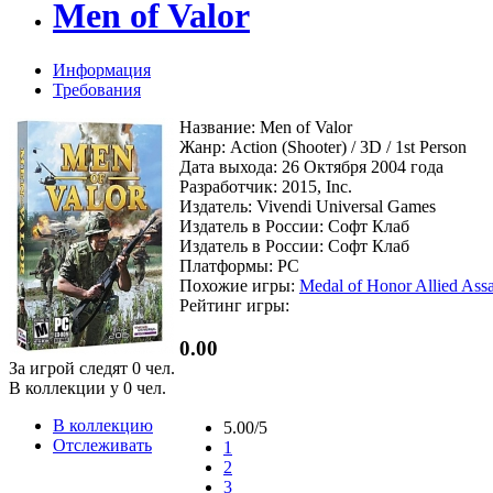
Men of Valor
Информация
Требования
Название: Men of Valor
Жанр: Action (Shooter) / 3D / 1st Person
Дата выхода: 26 Октября 2004 года
Разработчик: 2015, Inc.
Издатель: Vivendi Universal Games
Издатель в России: Софт Клаб
Издатель в России: Софт Клаб
Платформы: PC
Похожие игры:
Medal of Honor Allied Assa
Рейтинг игры:
0.00
За игрой следят
0
чел.
В коллекции у
0
чел.
В коллекцию
5.00/5
Отслеживать
1
2
3