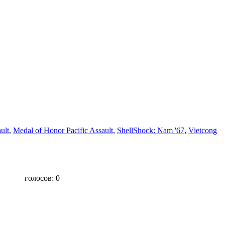
ult
,
Medal of Honor Pacific Assault
,
ShellShock: Nam '67
,
Vietcong
голосов:
0