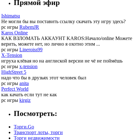
Прямой эфир
Ishimatsu
Не могли бы вы поставить ссылку скачать эту игру здесь?
pc игры
RubemJR
Karos Online
КАК ВЗЛОМАТЬ АККАУНТ KAROS:Начало/online Можете
верить, можете нет, но лично я охотно этим ...
pc игры
Lineroiss99
X-Tension
игруха клёвая но на англиской версии не чё не поймёшь
pc игры
x-tension
HighStreet 5
надо что бы в друзьях этот человек был
pc игры
anita
Perfect World
как качать если тут не как
pc игры
kirgiz
Посмотреть:
Торги.Go
Транспорт лоты, торги
Торги недвижимости