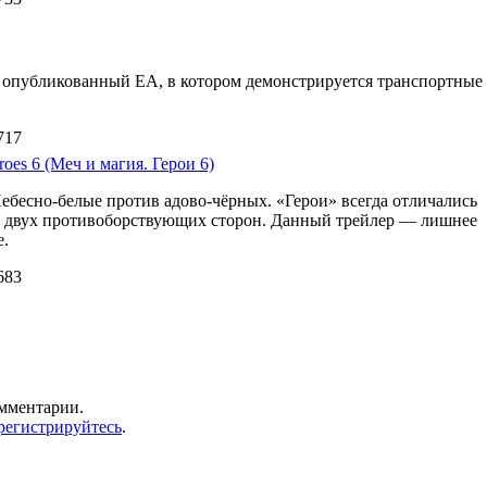
d 3 опубликованный EA, в котором демонстрируется транспортные
717
oes 6 (Меч и магия. Герои 6)
Небесно-белые против адово-чёрных. «Герои» всегда отличались
м двух противоборствующих сторон. Данный трейлер — лишнее
е.
683
омментарии.
регистрируйтесь
.