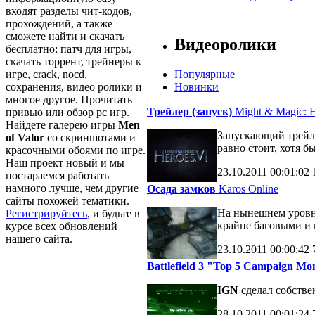
входят разделы чит-кодов,
прохождений, а также
сможете найти и скачать
Видеоролики
бесплатно: патч для игры,
скачать торрент, трейнеры к
игре, crack, nocd,
Популярные
сохранения, видео ролики и
Новинки
многое другое. Прочитать
Трейлер (запуск)
Might & Magic: H
привью или обзор pc игр.
Найдете галерею игры
Men
Запускающий трейле
of Valor
со скриншотами и
равно стоит, хотя б
красочными обоями по игре.
Наш проект новый и мы
23.10.2011
00:01:02
постараемся работать
намного лучше, чем другие
Осада замков
Karos Online
сайты похожей тематики.
На нынешнем уровне
Регистрируйтесь
, и будьте в
крайне баговыми и 
курсе всех обновлений
нашего сайта.
23.10.2011
00:00:42
Battlefield 3 "Top 5 Campaign M
IGN
сделал собств
28.10.2011
00:01:24