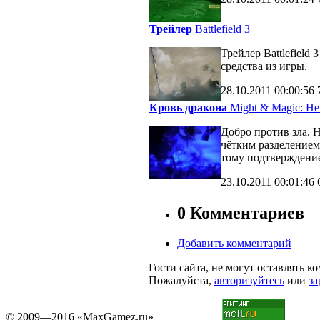
Трейлер
Battlefield 3
Трейлер Battlefiel
средства из игры.
28.10.2011
00:00:56
Кровь дракона
Might & Magic: Her
Добро против зла. 
чётким разделение
тому подтверждени
23.10.2011
00:01:46
0 Комментариев
Добавить комментарий
Гости сайта, не могут оставлять к
Пожалуйста,
авторизуйтесь
или
за
© 2009—2016 «MaxGamez.ru»