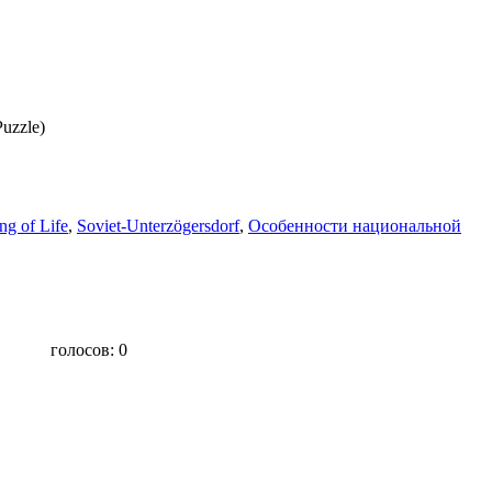
Puzzle)
g of Life
,
Soviet-Unterzögersdorf
,
Особенности национальной
голосов:
0