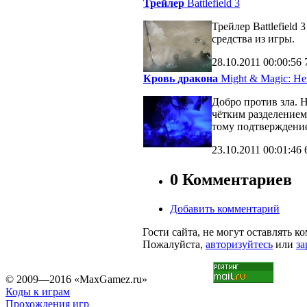
Трейлер
Battlefield 3
Трейлер Battlefiel
средства из игры.
28.10.2011
00:00:56
Кровь дракона
Might & Magic: Her
Добро против зла. 
чётким разделение
тому подтверждени
23.10.2011
00:01:46
0 Комментариев
Добавить комментарий
Гости сайта, не могут оставлять к
Пожалуйста,
авторизуйтесь
или
за
© 2009—2016 «MaxGamez.ru»
Коды к играм
Прохождения игр