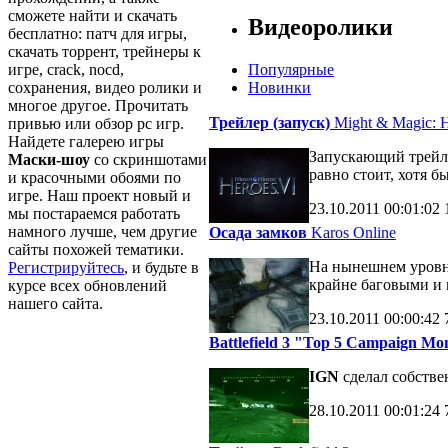
сможете найти и скачать
Видеоролики
бесплатно: патч для игры,
скачать торрент, трейнеры к
игре, crack, nocd,
Популярные
сохранения, видео ролики и
Новинки
многое другое. Прочитать
Трейлер (запуск)
Might & Magic: H
привью или обзор pc игр.
Найдете галерею игры
Запускающий трейле
Маски-шоу
со скриншотами
равно стоит, хотя б
и красочными обоями по
игре. Наш проект новый и
23.10.2011
00:01:02
мы постараемся работать
намного лучше, чем другие
Осада замков
Karos Online
сайты похожей тематики.
На нынешнем уровне
Регистрируйтесь
, и будьте в
крайне баговыми и 
курсе всех обновлений
нашего сайта.
23.10.2011
00:00:42
Battlefield 3 "Top 5 Campaign M
IGN
сделал собств
28.10.2011
00:01:24