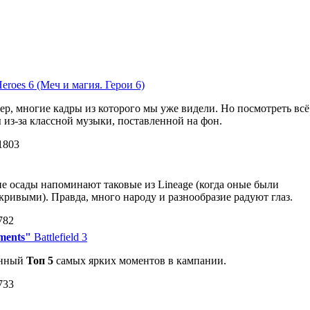
eroes 6 (Меч и магия. Герои 6)
р, многие кадры из которого мы уже видели. Но посмотреть всё
ы из-за классной музыки, поставленной на фон.
1803
 осады напоминают таковые из Lineage (когда оные были
кривыми). Правда, много народу и разнообразие радуют глаз.
782
oments"
Battlefield 3
енный
Топ 5
самых ярких моментов в кампании.
733