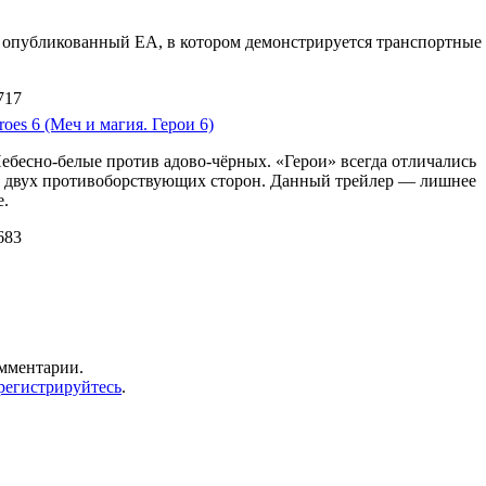
d 3 опубликованный EA, в котором демонстрируется транспортные
717
oes 6 (Меч и магия. Герои 6)
Небесно-белые против адово-чёрных. «Герои» всегда отличались
м двух противоборствующих сторон. Данный трейлер — лишнее
е.
683
омментарии.
регистрируйтесь
.