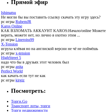
Прямой эфир
Ishimatsu
Не могли бы вы поставить ссылку скачать эту игру здесь?
pc игры
RubemJR
Karos Online
КАК ВЗЛОМАТЬ АККАУНТ KAROS:Начало/online Можете
верить, можете нет, но лично я охотно этим ...
pc игры
Lineroiss99
X-Tension
игруха клёвая но на англиской версии не чё не поймёшь
pc игры
x-tension
HighStreet 5
надо что бы в друзьях этот человек был
pc игры
anita
Perfect World
как качать если тут не как
pc игры
kirgiz
Посмотреть:
Торги.Go
Транспорт лоты, торги
Торги недвижимости