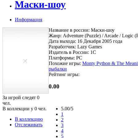
Маски-шоу
Информация
Название в россии: Маски-шоу
Жанр: Adventure (Puzzle) / Arcade / Logic (
Дата выхода: 16 Декабря 2005 года
Разработчик: Lazy Games
Издатель в России: 1C
Платформы: PC
Похожие игры:
Monty Python & The Meanin
рыбалки
Рейтинг игры:
0.00
За игрой следят
0
чел.
В коллекции у
0
чел.
5.00/5
1
В коллекцию
2
Отслеживать
3
4
5