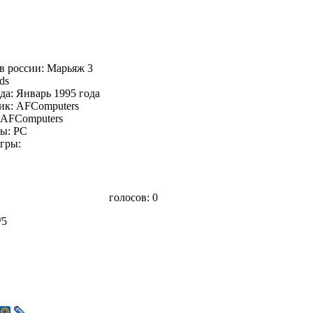
в россии: Марьяж 3
ds
да: Январь 1995 года
ик: AFComputers
 AFComputers
ы: PC
гры:
голосов:
0
/5