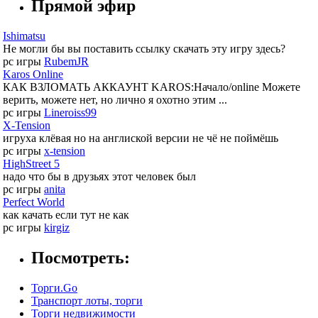
Прямой эфир
Ishimatsu
Не могли бы вы поставить ссылку скачать эту игру здесь?
pc игры
RubemJR
Karos Online
КАК ВЗЛОМАТЬ АККАУНТ KAROS:Начало/online Можете
верить, можете нет, но лично я охотно этим ...
pc игры
Lineroiss99
X-Tension
игруха клёвая но на англиской версии не чё не поймёшь
pc игры
x-tension
HighStreet 5
надо что бы в друзьях этот человек был
pc игры
anita
Perfect World
как качать если тут не как
pc игры
kirgiz
Посмотреть:
Торги.Go
Транспорт лоты, торги
Торги недвижимости