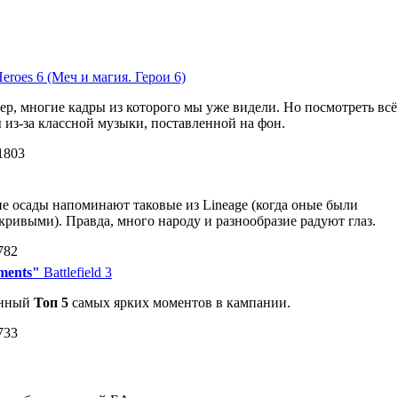
eroes 6 (Меч и магия. Герои 6)
р, многие кадры из которого мы уже видели. Но посмотреть всё
ы из-за классной музыки, поставленной на фон.
1803
 осады напоминают таковые из Lineage (когда оные были
кривыми). Правда, много народу и разнообразие радуют глаз.
782
oments"
Battlefield 3
енный
Топ 5
самых ярких моментов в кампании.
733