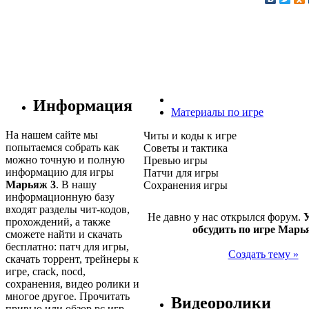
Информация
Материалы по игре
На нашем сайте мы
Читы и коды к игре
попытаемся собрать как
Советы и тактика
можно точную и полную
Превью игры
информацию для игры
Патчи для игры
Марьяж 3
. В нашу
Сохранения игры
информационную базу
входят разделы чит-кодов,
Не давно у нас открылся форум.
У
прохождений, а также
обсудить по игре Марь
сможете найти и скачать
бесплатно: патч для игры,
Создать тему »
скачать торрент, трейнеры к
игре, crack, nocd,
сохранения, видео ролики и
многое другое. Прочитать
Видеоролики
привью или обзор pc игр.