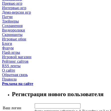
Превью игр
Интервью игр
Демо-версии игр
Патчи
Трейнеры
Сохранения
Видеоролики
Скриншоты
Игровые обои
Блоги
Форум
Flash игры
Игровой магазин
Рейтинг сайтов
RSS ленты
О сайте
Обратная связь
Правила
Реклама на сайте
Регистрация нового пользователя
Ваш логин
буквы латинского алфавита(a-z, A-Z) и цифры, от 3 до