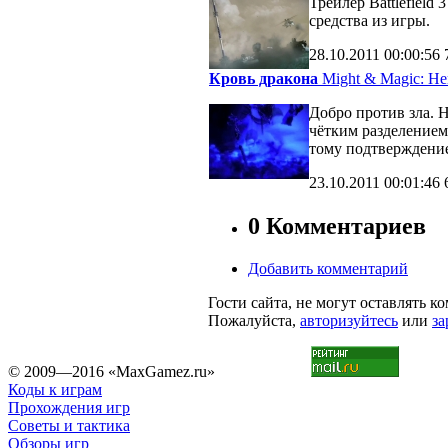
Трейлер Battlefiel
средства из игры.
28.10.2011
00:00:56
Кровь дракона
Might & Magic: Her
Добро против зла. 
чётким разделение
тому подтверждени
23.10.2011
00:01:46
0 Комментариев
Добавить комментарий
Гости сайта, не могут оставлять к
Пожалуйста,
авторизуйтесь
или
за
© 2009—2016 «MaxGamez.ru»
Коды к играм
Прохождения игр
Советы и тактика
Обзоры игр