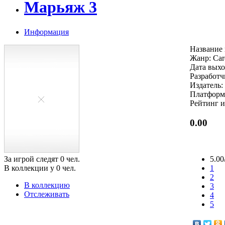
Марьяж 3
Информация
Название 
Жанр: Car
Дата выхо
Разработч
Издатель:
Платформ
Рейтинг и
0.00
За игрой следят
0
чел.
5.00
В коллекции у
0
чел.
1
2
В коллекцию
3
Отслеживать
4
5