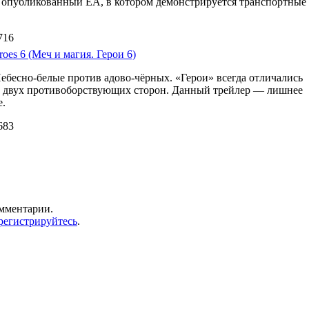
d 3 опубликованный EA, в котором демонстрируется транспортные
716
oes 6 (Меч и магия. Герои 6)
Небесно-белые против адово-чёрных. «Герои» всегда отличались
м двух противоборствующих сторон. Данный трейлер — лишнее
е.
683
омментарии.
регистрируйтесь
.