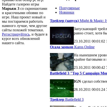
Найдете галерею игры
Популярные
Марьяж 3
со скриншотами
Новинки
и красочными обоями по
игре. Наш проект новый и
Трейлер (запуск)
Might & Magic: H
мы постараемся работать
намного лучше, чем другие
Запускающий трейле
сайты похожей тематики.
равно стоит, хотя б
Регистрируйтесь
, и будьте в
курсе всех обновлений
23.10.2011
00:01:02
нашего сайта.
Осада замков
Karos Online
На нынешнем уровне
крайне баговыми и 
23.10.2011
00:00:42
Battlefield 3 "Top 5 Campaign M
IGN
сделал собств
28.10.2011
00:01:24
Трейлер
Battlefield 3