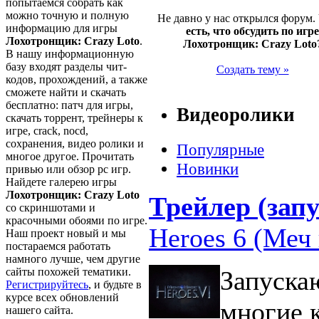
попытаемся собрать как
можно точную и полную
Не давно у нас открылся форум.
информацию для игры
есть, что обсудить по игре
Лохотронщик: Crazy Loto
.
Лохотронщик: Crazy Loto
В нашу информационную
базу входят разделы чит-
Создать тему »
кодов, прохождений, а также
сможете найти и скачать
бесплатно: патч для игры,
Видеоролики
скачать торрент, трейнеры к
игре, crack, nocd,
сохранения, видео ролики и
Популярные
многое другое. Прочитать
Новинки
привью или обзор pc игр.
Найдете галерею игры
Лохотронщик: Crazy Loto
Трейлер (запу
со скриншотами и
красочными обоями по игре.
Heroes 6 (Меч 
Наш проект новый и мы
постараемся работать
намного лучше, чем другие
сайты похожей тематики.
Запуска
Регистрируйтесь
, и будьте в
курсе всех обновлений
многие 
нашего сайта.