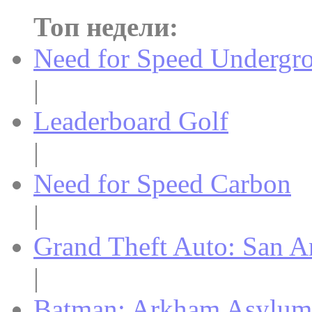
Топ недели:
Need for Speed Undergr
|
Leaderboard Golf
|
Need for Speed Carbon
|
Grand Theft Auto: San A
|
Batman: Arkham Asylum