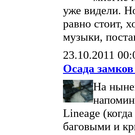
уже видели. Н
равно стоит, х
музыки, поста
23.10.2011
00:
Осада замков
На ныне
напомин
Lineage (когд
баговыми и кр