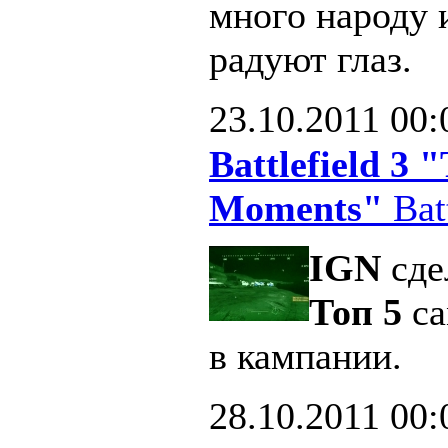
много народу 
радуют глаз.
23.10.2011
00:
Battlefield 3
Moments"
Batt
IGN
сде
Топ 5
са
в кампании.
28.10.2011
00: