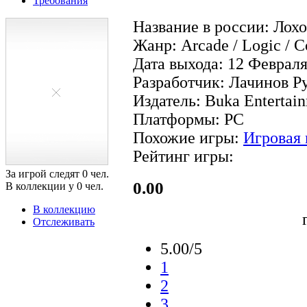
Требования
Название в россии: Лох
Жанр: Arcade / Logic / C
Дата выхода: 12 Февраля
Разработчик: Лачинов Р
Издатель: Buka Entertai
Платформы: PC
Похожие игры:
Игровая 
Рейтинг игры:
За игрой следят
0
чел.
0.00
В коллекции у
0
чел.
В коллекцию
Отслеживать
5.00/5
1
2
3