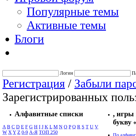
Популярные темы
Активные темы
Блоги
Логин
П
Регистрация
/
Забыли пар
Зарегистрированных польз
Алфавитные списки
, игры
букву 
A
B
C
D
E
F
G
H
I
J
K
L
M
N
O
P
Q
R
S
T
U
V
W
X
Y
Z
0-9
А-Я
ТОП 250
По алфави