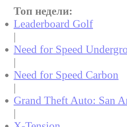
Топ недели:
Leaderboard Golf
|
Need for Speed Undergr
|
Need for Speed Carbon
|
Grand Theft Auto: San A
|
X-Tension