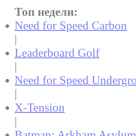
Топ недели:
Need for Speed Carbon
|
Leaderboard Golf
|
Need for Speed Undergr
|
X-Tension
|
Batman: Arkham Asylum