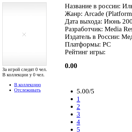
Название в россии: Иль
Жанр: Arcade (Platform)
Дата выхода: Июнь 200
Разработчик: Media Re
Издатель в России: Ме
Платформы: PC
Рейтинг игры:
0.00
За игрой следят
0
чел.
В коллекции у
0
чел.
В коллекцию
Отслеживать
5.00/5
1
2
3
4
5