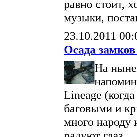
равно стоит, х
музыки, поста
23.10.2011
00:
Осада замков
На ныне
напомин
Lineage (когд
баговыми и кр
много народу 
радуют глаз.