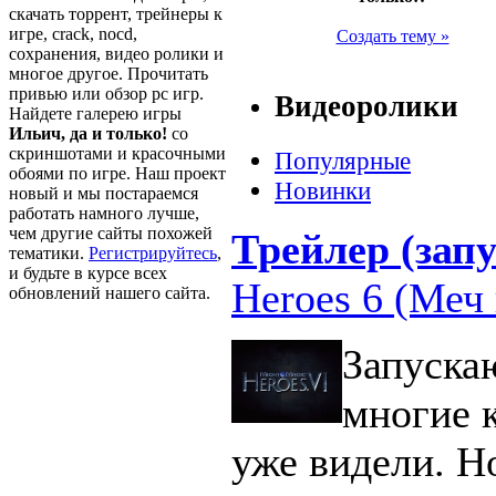
скачать торрент, трейнеры к
игре, crack, nocd,
Создать тему »
сохранения, видео ролики и
многое другое. Прочитать
привью или обзор pc игр.
Видеоролики
Найдете галерею игры
Ильич, да и только!
со
скриншотами и красочными
Популярные
обоями по игре. Наш проект
Новинки
новый и мы постараемся
работать намного лучше,
чем другие сайты похожей
Трейлер (запу
тематики.
Регистрируйтесь
,
и будьте в курсе всех
Heroes 6 (Меч 
обновлений нашего сайта.
Запуска
многие 
уже видели. Н