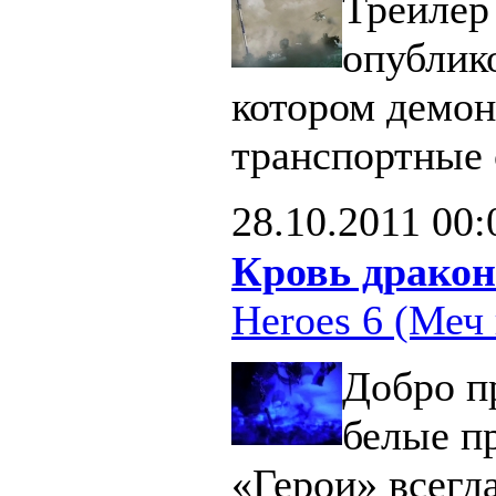
Трейлер 
опублик
котором демон
транспортные 
28.10.2011
00:
Кровь дракон
Heroes 6 (Меч 
Добро п
белые п
«Герои» всегд