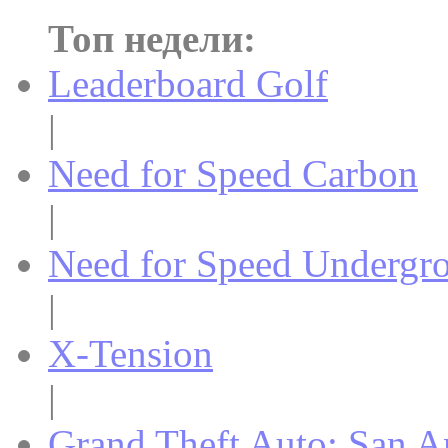
Топ недели:
Leaderboard Golf
|
Need for Speed Carbon
|
Need for Speed Undergr
|
X-Tension
|
Grand Theft Auto: San A