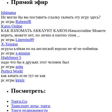
Прямой эфир
Ishimatsu
Не могли бы вы поставить ссылку скачать эту игру здесь?
pc игры
RubemJR
Karos Online
КАК ВЗЛОМАТЬ АККАУНТ KAROS:Начало/online Можете
верить, можете нет, но лично я охотно этим ...
pc игры
Lineroiss99
X-Tension
игруха клёвая но на англиской версии не чё не поймёшь
pc игры
x-tension
HighStreet 5
надо что бы в друзьях этот человек был
pc игры
anita
Perfect World
как качать если тут не как
pc игры
kirgiz
Посмотреть:
Торги.Go
Транспорт лоты, торги
Торги недвижимости