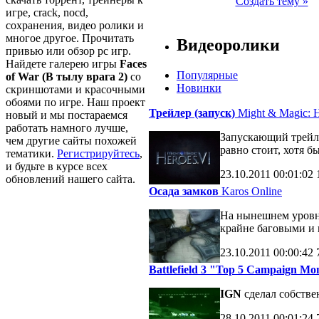
Создать тему »
игре, crack, nocd,
сохранения, видео ролики и
многое другое. Прочитать
Видеоролики
привью или обзор pc игр.
Найдете галерею игры
Faces
Популярные
of War (В тылу врага 2)
со
Новинки
скриншотами и красочными
обоями по игре. Наш проект
Трейлер (запуск)
Might & Magic: H
новый и мы постараемся
работать намного лучше,
Запускающий трейле
чем другие сайты похожей
равно стоит, хотя б
тематики.
Регистрируйтесь
,
и будьте в курсе всех
23.10.2011
00:01:02
обновлений нашего сайта.
Осада замков
Karos Online
На нынешнем уровне
крайне баговыми и 
23.10.2011
00:00:42
Battlefield 3 "Top 5 Campaign M
IGN
сделал собств
28.10.2011
00:01:24