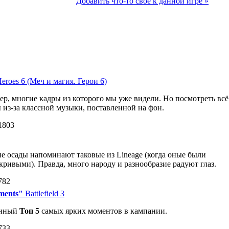
Добавить что-то свое к данной игре »
eroes 6 (Меч и магия. Герои 6)
р, многие кадры из которого мы уже видели. Но посмотреть всё
ы из-за классной музыки, поставленной на фон.
1803
 осады напоминают таковые из Lineage (когда оные были
кривыми). Правда, много народу и разнообразие радуют глаз.
782
oments"
Battlefield 3
енный
Топ 5
самых ярких моментов в кампании.
733