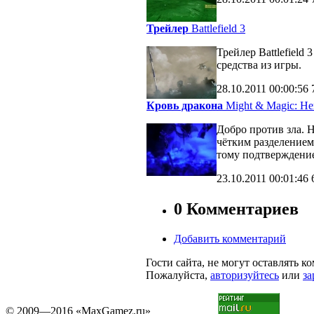
Трейлер
Battlefield 3
Трейлер Battlefiel
средства из игры.
28.10.2011
00:00:56
Кровь дракона
Might & Magic: Her
Добро против зла. 
чётким разделение
тому подтверждени
23.10.2011
00:01:46
0 Комментариев
Добавить комментарий
Гости сайта, не могут оставлять к
Пожалуйста,
авторизуйтесь
или
за
© 2009—2016 «MaxGamez.ru»