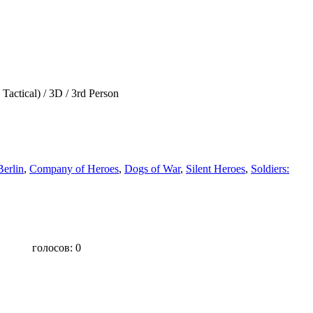
 Tactical) / 3D / 3rd Person
erlin
,
Company of Heroes
,
Dogs of War
,
Silent Heroes
,
Soldiers:
голосов:
0