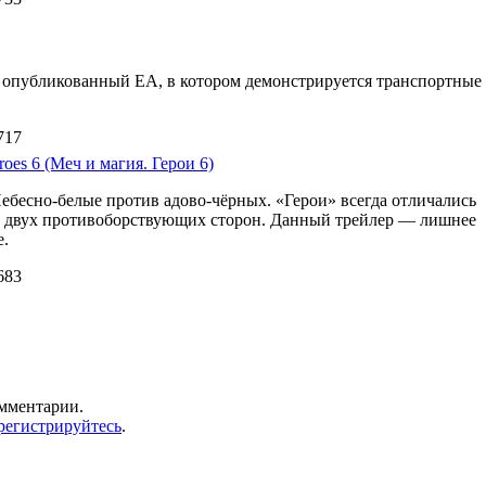
d 3 опубликованный EA, в котором демонстрируется транспортные
717
oes 6 (Меч и магия. Герои 6)
Небесно-белые против адово-чёрных. «Герои» всегда отличались
м двух противоборствующих сторон. Данный трейлер — лишнее
е.
683
омментарии.
регистрируйтесь
.