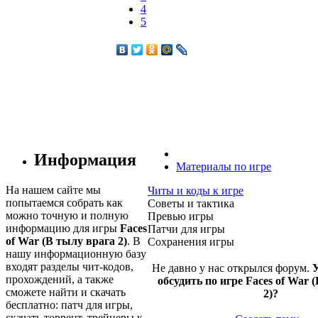
4
5
Информация
Материалы по игре
На нашем сайте мы
Читы и коды к игре
попытаемся собрать как
Советы и тактика
можно точную и полную
Превью игры
информацию для игры
Faces
Патчи для игры
of War (В тылу врага 2)
. В
Сохранения игры
нашу информационную базу
входят разделы чит-кодов,
Не давно у нас открылся форум.
У
прохождений, а также
обсудить по игре Faces of War 
сможете найти и скачать
2)?
бесплатно: патч для игры,
скачать торрент, трейнеры к