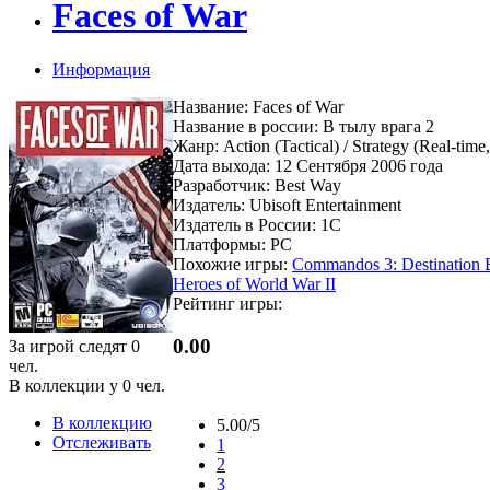
Faces of War
Информация
Название: Faces of War
Название в россии: В тылу врага 2
Жанр: Action (Tactical) / Strategy (Real-time,
Дата выхода: 12 Сентября 2006 года
Разработчик: Best Way
Издатель: Ubisoft Entertainment
Издатель в России: 1C
Платформы: PC
Похожие игры:
Commandos 3: Destination B
Heroes of World War II
Рейтинг игры:
0.00
За игрой следят
0
чел.
В коллекции у
0
чел.
В коллекцию
5.00/5
Отслеживать
1
2
3