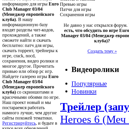
информацию для игры
Euro
Превью игры
Club Manager 03/04
Патчи для игры
(Менеджер европейского
Сохранения игры
клуба)
. В нашу
информационную базу
Не давно у нас открылся форум.
входят разделы чит-кодов,
есть, что обсудить по игре Eur
прохождений, а также
Manager 03/04 (Менеджер европ
сможете найти и скачать
клуба)?
бесплатно: патч для игры,
скачать торрент, трейнеры к
Создать тему »
игре, crack, nocd,
сохранения, видео ролики и
многое другое. Прочитать
Видеоролики
привью или обзор pc игр.
Найдете галерею игры
Euro
Club Manager 03/04
Популярные
(Менеджер европейского
Новинки
клуба)
со скриншотами и
красочными обоями по игре.
Наш проект новый и мы
Трейлер (запу
постараемся работать
намного лучше, чем другие
Heroes 6 (Меч 
сайты похожей тематики.
Регистрируйтесь
, и будьте в
курсе всех обновлений