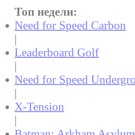
Топ недели:
Need for Speed Carbon
|
Leaderboard Golf
|
Need for Speed Undergr
|
X-Tension
|
Batman: Arkham Asylum