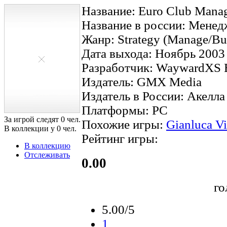
Название: Euro Club Manag
Название в россии: Менед
Жанр: Strategy (Manage/Busi
Дата выхода: Ноябрь 2003
Разработчик: WaywardXS E
Издатель: GMX Media
Издатель в России: Акелла
Платформы: PC
За игрой следят
0
чел.
Похожие игры:
Gianluca Vi
В коллекции у
0
чел.
Рейтинг игры:
В коллекцию
Отслеживать
0.00
го
5.00/5
1