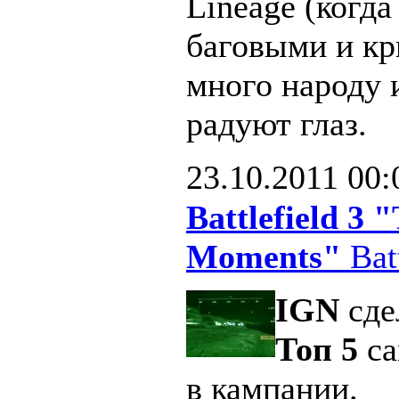
Lineage (когд
баговыми и кр
много народу 
радуют глаз.
23.10.2011
00:
Battlefield 3
Moments"
Batt
IGN
сде
Топ 5
са
в кампании.