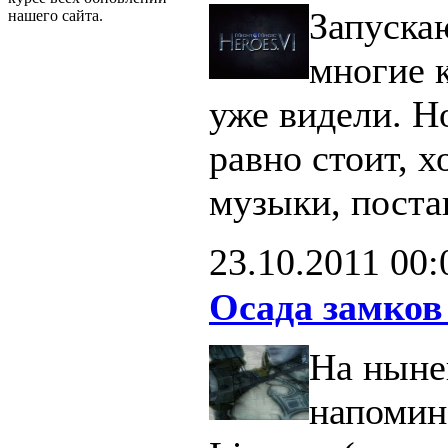
Запуска
нашего сайта.
многие 
уже видели. Н
равно стоит, х
музыки, поста
23.10.2011
00:
Осада замков
На ныне
напомин