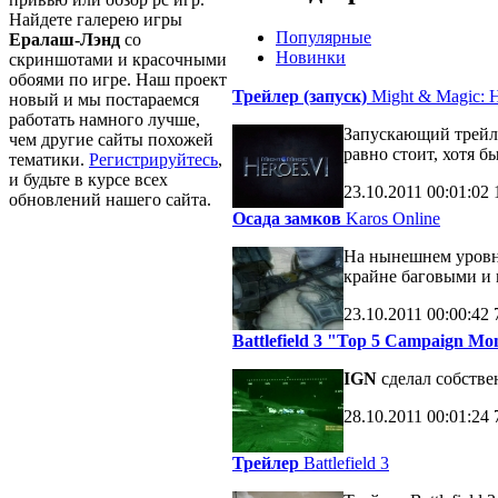
Найдете галерею игры
Популярные
Ералаш-Лэнд
со
Новинки
скриншотами и красочными
обоями по игре. Наш проект
Трейлер (запуск)
Might & Magic: H
новый и мы постараемся
работать намного лучше,
Запускающий трейле
чем другие сайты похожей
равно стоит, хотя б
тематики.
Регистрируйтесь
,
и будьте в курсе всех
23.10.2011
00:01:02
обновлений нашего сайта.
Осада замков
Karos Online
На нынешнем уровне
крайне баговыми и 
23.10.2011
00:00:42
Battlefield 3 "Top 5 Campaign M
IGN
сделал собств
28.10.2011
00:01:24
Трейлер
Battlefield 3