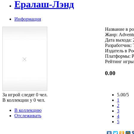
Ералаш-Лэнд
Информация
Название в р
Жанр: Adventu
Дата выхода: 
Разработчик: 
Издатель в Р
Платформы: 
Рейтинг игры
0.00
За игрой следят
0
чел.
5.00/5
В коллекции у
0
чел.
1
2
В коллекцию
3
Отслеживать
4
5