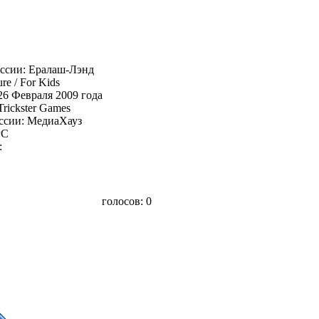
оссии: Ералаш-Лэнд
re / For Kids
26 Февраля 2009 года
Trickster Games
оссии: МедиаХауз
PC
:
голосов:
0