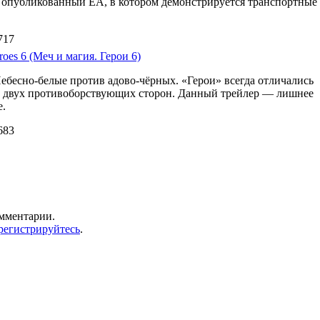
d 3 опубликованный EA, в котором демонстрируется транспортные
717
oes 6 (Меч и магия. Герои 6)
Небесно-белые против адово-чёрных. «Герои» всегда отличались
м двух противоборствующих сторон. Данный трейлер — лишнее
е.
683
омментарии.
регистрируйтесь
.