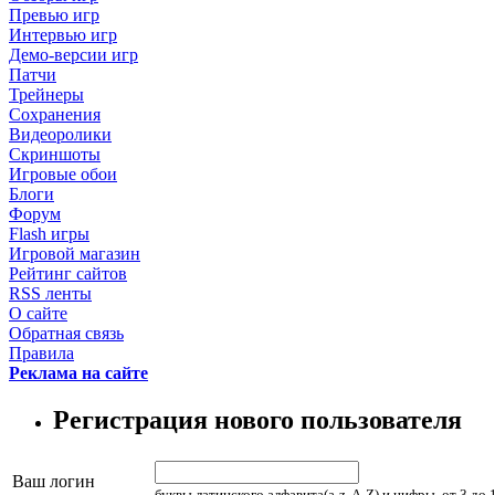
Превью игр
Интервью игр
Демо-версии игр
Патчи
Трейнеры
Сохранения
Видеоролики
Скриншоты
Игровые обои
Блоги
Форум
Flash игры
Игровой магазин
Рейтинг сайтов
RSS ленты
О сайте
Обратная связь
Правила
Реклама на сайте
Регистрация нового пользователя
Ваш логин
буквы латинского алфавита(a-z, A-Z) и цифры, от 3 до