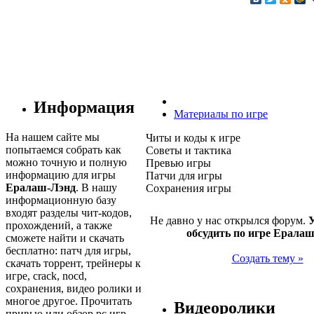
Информация
Материалы по игре
На нашем сайте мы
Читы и коды к игре
попытаемся собрать как
Советы и тактика
можно точную и полную
Превью игры
информацию для игры
Патчи для игры
Ералаш-Лэнд
. В нашу
Сохранения игры
информационную базу
входят разделы чит-кодов,
Не давно у нас открылся форум.
У
прохождений, а также
обсудить по игре Ерала
сможете найти и скачать
бесплатно: патч для игры,
Создать тему »
скачать торрент, трейнеры к
игре, crack, nocd,
сохранения, видео ролики и
многое другое. Прочитать
Видеоролики
привью или обзор pc игр.