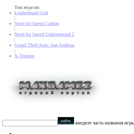
Топ недели:
Leaderboard Golf
|
Need for Speed Carbon
|
Need for Speed Underground 2
|
Grand Theft Auto: San Andreas
|
X-Tension
введите часть названия игр