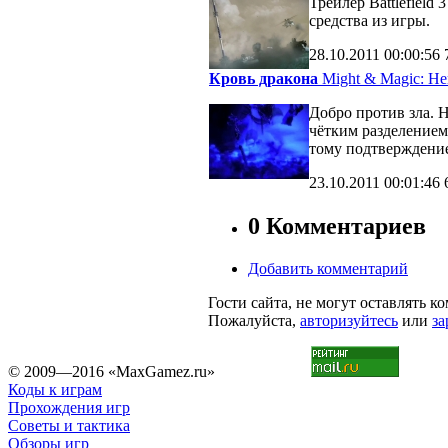
Трейлер Battlefiel
средства из игры.
28.10.2011
00:00:56
Кровь дракона
Might & Magic: Her
Добро против зла. 
чётким разделение
тому подтверждени
23.10.2011
00:01:46
0 Комментариев
Добавить комментарий
Гости сайта, не могут оставлять к
Пожалуйста,
авторизуйтесь
или
за
© 2009—2016 «MaxGamez.ru»
Коды к играм
Прохождения игр
Советы и тактика
Обзоры игр