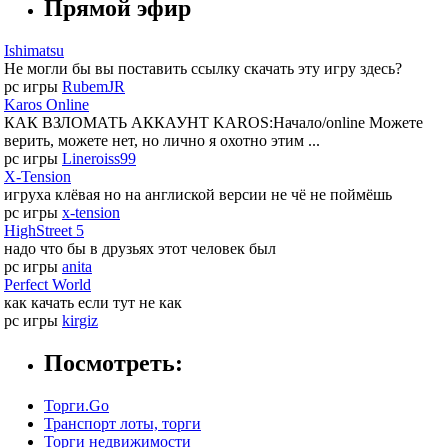
Прямой эфир
Ishimatsu
Не могли бы вы поставить ссылку скачать эту игру здесь?
pc игры
RubemJR
Karos Online
КАК ВЗЛОМАТЬ АККАУНТ KAROS:Начало/online Можете
верить, можете нет, но лично я охотно этим ...
pc игры
Lineroiss99
X-Tension
игруха клёвая но на англиской версии не чё не поймёшь
pc игры
x-tension
HighStreet 5
надо что бы в друзьях этот человек был
pc игры
anita
Perfect World
как качать если тут не как
pc игры
kirgiz
Посмотреть:
Торги.Go
Транспорт лоты, торги
Торги недвижимости