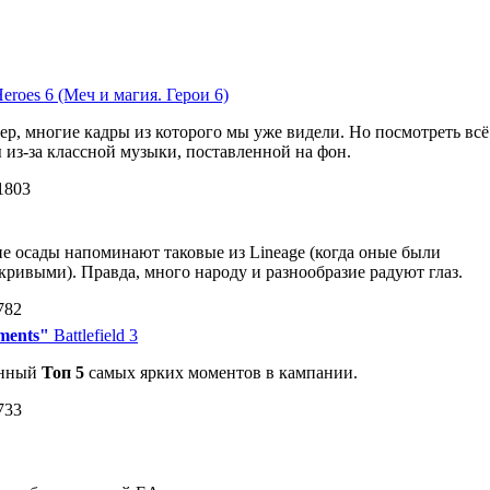
eroes 6 (Меч и магия. Герои 6)
р, многие кадры из которого мы уже видели. Но посмотреть всё
ы из-за классной музыки, поставленной на фон.
1803
 осады напоминают таковые из Lineage (когда оные были
кривыми). Правда, много народу и разнообразие радуют глаз.
782
oments"
Battlefield 3
енный
Топ 5
самых ярких моментов в кампании.
733