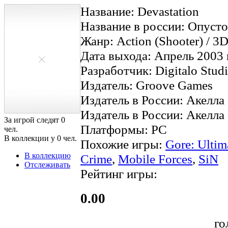
Название: Devastation
Название в россии: Опуст
Жанр: Action (Shooter) / 3D
Дата выхода: Апрель 2003 
Разработчик: Digitalo Stud
Издатель: Groove Games
Издатель в России: Акелла
Издатель в России: Акелла
За игрой следят
0
Платформы: PC
чел.
В коллекции у
0
чел.
Похожие игры:
Gore: Ultim
В коллекцию
Crime
,
Mobile Forces
,
SiN
Отслеживать
Рейтинг игры:
0.00
го