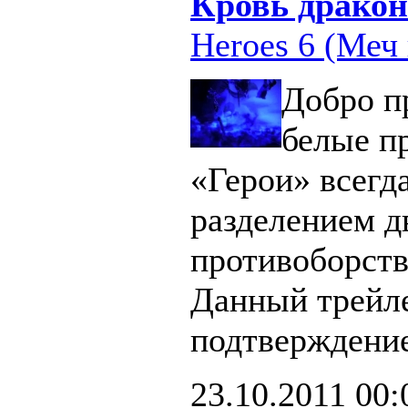
Кровь дракон
Heroes 6 (Меч 
Добро п
белые п
«Герои» всегд
разделением д
противоборст
Данный трейл
подтверждение
23.10.2011
00: