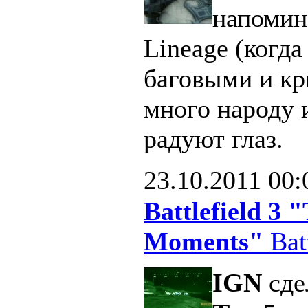
напомин
Lineage (когд
баговыми и кр
много народу 
радуют глаз.
23.10.2011
00:
Battlefield 3
Moments"
Batt
IGN
сде