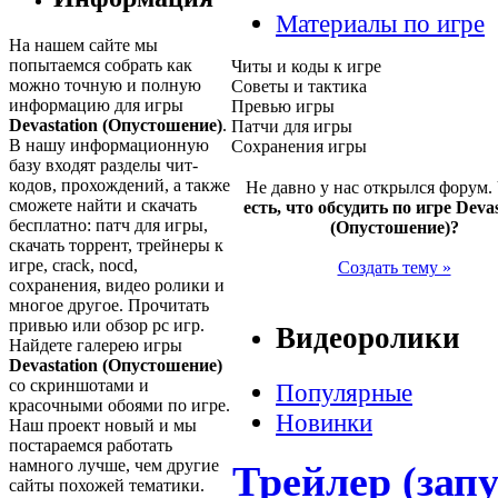
Материалы по игре
На нашем сайте мы
попытаемся собрать как
Читы и коды к игре
можно точную и полную
Советы и тактика
информацию для игры
Превью игры
Devastation (Опустошение)
.
Патчи для игры
В нашу информационную
Сохранения игры
базу входят разделы чит-
кодов, прохождений, а также
Не давно у нас открылся форум.
сможете найти и скачать
есть, что обсудить по игре Devas
бесплатно: патч для игры,
(Опустошение)?
скачать торрент, трейнеры к
игре, crack, nocd,
Создать тему »
сохранения, видео ролики и
многое другое. Прочитать
привью или обзор pc игр.
Видеоролики
Найдете галерею игры
Devastation (Опустошение)
со скриншотами и
Популярные
красочными обоями по игре.
Новинки
Наш проект новый и мы
постараемся работать
намного лучше, чем другие
Трейлер (запу
сайты похожей тематики.