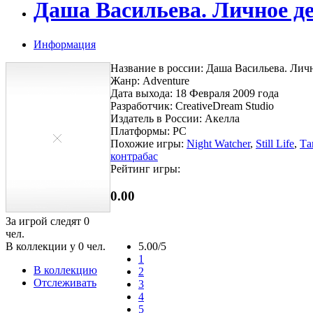
Даша Васильева. Личное 
Информация
Название в россии: Даша Васильева. Ли
Жанр: Adventure
Дата выхода: 18 Февраля 2009 года
Разработчик: CreativeDream Studio
Издатель в России: Акелла
Платформы: PC
Похожие игры:
Night Watcher
,
Still Life
,
Та
контрабас
Рейтинг игры:
0.00
За игрой следят
0
чел.
В коллекции у
0
чел.
5.00/5
1
В коллекцию
2
Отслеживать
3
4
5