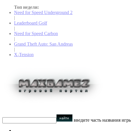
Топ недели:
Need for Speed Underground 2
|
Leaderboard Golf
|
Need for Speed Carbon
|
Grand Theft Auto: San Andreas
|
X-Tension
введите часть названия игр