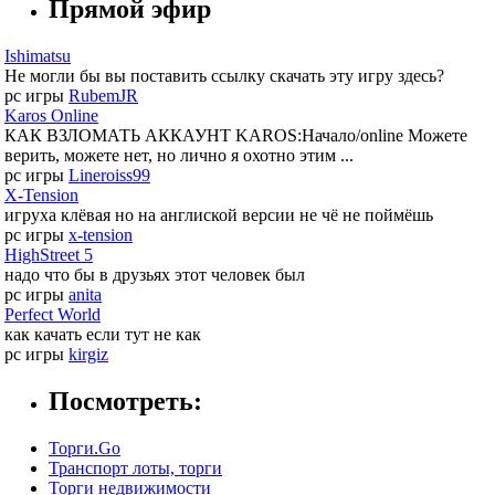
Прямой эфир
Ishimatsu
Не могли бы вы поставить ссылку скачать эту игру здесь?
pc игры
RubemJR
Karos Online
КАК ВЗЛОМАТЬ АККАУНТ KAROS:Начало/online Можете
верить, можете нет, но лично я охотно этим ...
pc игры
Lineroiss99
X-Tension
игруха клёвая но на англиской версии не чё не поймёшь
pc игры
x-tension
HighStreet 5
надо что бы в друзьях этот человек был
pc игры
anita
Perfect World
как качать если тут не как
pc игры
kirgiz
Посмотреть:
Торги.Go
Транспорт лоты, торги
Торги недвижимости