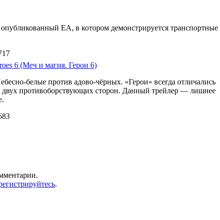
d 3 опубликованный EA, в котором демонстрируется транспортные
717
oes 6 (Меч и магия. Герои 6)
Небесно-белые против адово-чёрных. «Герои» всегда отличались
м двух противоборствующих сторон. Данный трейлер — лишнее
е.
683
омментарии.
регистрируйтесь
.