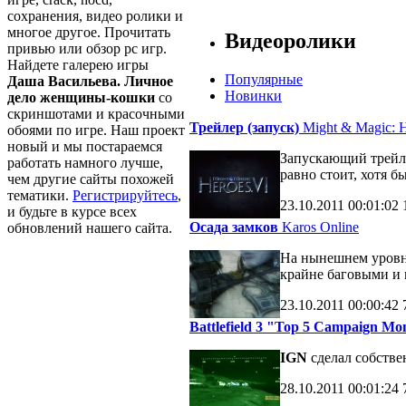
сохранения, видео ролики и
многое другое. Прочитать
Видеоролики
привью или обзор pc игр.
Найдете галерею игры
Популярные
Даша Васильева. Личное
Новинки
дело женщины-кошки
со
скриншотами и красочными
Трейлер (запуск)
Might & Magic: H
обоями по игре. Наш проект
новый и мы постараемся
Запускающий трейле
работать намного лучше,
равно стоит, хотя б
чем другие сайты похожей
тематики.
Регистрируйтесь
,
23.10.2011
00:01:02
и будьте в курсе всех
Осада замков
Karos Online
обновлений нашего сайта.
На нынешнем уровне
крайне баговыми и 
23.10.2011
00:00:42
Battlefield 3 "Top 5 Campaign M
IGN
сделал собств
28.10.2011
00:01:24