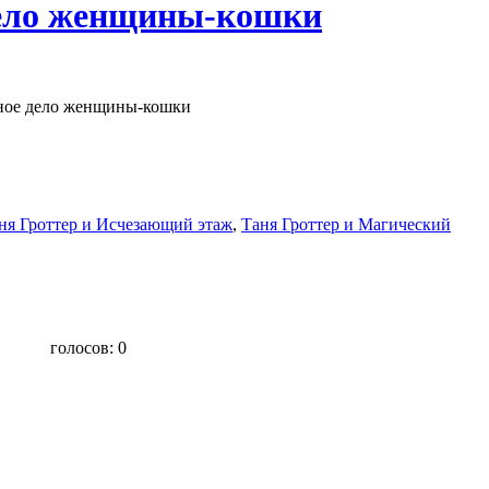
дело женщины-кошки
чное дело женщины-кошки
ня Гроттер и Исчезающий этаж
,
Таня Гроттер и Магический
голосов:
0