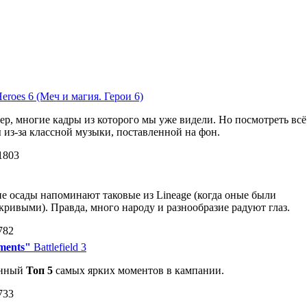
eroes 6 (Меч и магия. Герои 6)
р, многие кадры из которого мы уже видели. Но посмотреть всё
ы из-за классной музыки, поставленной на фон.
1803
 осады напоминают таковые из Lineage (когда оные были
кривыми). Правда, много народу и разнообразие радуют глаз.
782
oments"
Battlefield 3
енный
Топ 5
самых ярких моментов в кампании.
733