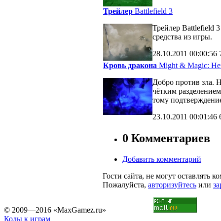
Трейлер
Battlefield 3
Трейлер Battlefiel
средства из игры.
28.10.2011
00:00:56
Кровь дракона
Might & Magic: Her
Добро против зла. 
чётким разделение
тому подтверждени
23.10.2011
00:01:46
0 Комментариев
Добавить комментарий
Гости сайта, не могут оставлять к
Пожалуйста,
авторизуйтесь
или
за
© 2009—2016 «MaxGamez.ru»
Коды к играм