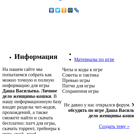
Информация
Материалы по игре
На нашем сайте мы
Читы и коды к игре
попытаемся собрать как
Советы и тактика
можно точную и полную
Превью игры
информацию для игры
Патчи для игры
Даша Васильева. Личное
Сохранения игры
дело женщины-кошки
. В
нашу информационную базу
Не давно у нас открылся форум.
У
входят разделы чит-кодов,
обсудить по игре Даша Васил
прохождений, а также
дело женщины-кош
сможете найти и скачать
бесплатно: патч для игры,
Создать тему »
скачать торрент, трейнеры к
игре, crack, nocd,