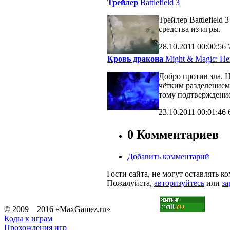
Трейлер
Battlefield 3
Трейлер Battlefiel
средства из игры.
28.10.2011
00:00:56
Кровь дракона
Might & Magic: Her
Добро против зла. 
чётким разделение
тому подтверждени
23.10.2011
00:01:46
0 Комментариев
Добавить комментарий
Гости сайта, не могут оставлять к
Пожалуйста,
авторизуйтесь
или
за
© 2009—2016 «MaxGamez.ru»
Коды к играм
Прохождения игр