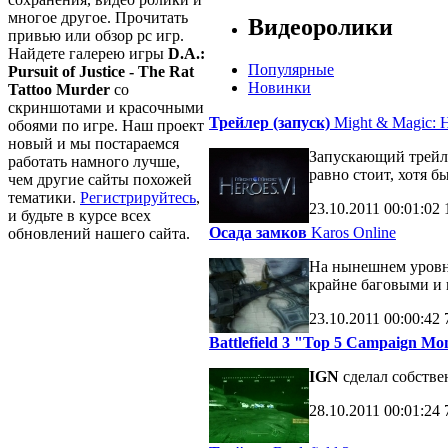
многое другое. Прочитать
Видеоролики
привью или обзор pc игр.
Найдете галерею игры
D.A.:
Популярные
Pursuit of Justice - The Rat
Новинки
Tattoo Murder
со
скриншотами и красочными
Трейлер (запуск)
Might & Magic: H
обоями по игре. Наш проект
новый и мы постараемся
Запускающий трейле
работать намного лучше,
равно стоит, хотя б
чем другие сайты похожей
тематики.
Регистрируйтесь
,
23.10.2011
00:01:02
и будьте в курсе всех
Осада замков
Karos Online
обновлений нашего сайта.
На нынешнем уровне
крайне баговыми и 
23.10.2011
00:00:42
Battlefield 3 "Top 5 Campaign M
IGN
сделал собств
28.10.2011
00:01:24