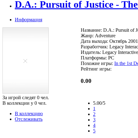
D.A.: Pursuit of Justice - T
Информация
Название: D.A.: Pursuit of J
Жанр: Adventure
Дата выхода: Октябрь 2001
Разработчик: Legacy Interac
Издатель: Legacy Interactiv
Платформы: PC
Похожие игры:
In the 1st D
Рейтинг игры:
0.00
За игрой следят
0
чел.
В коллекции у
0
чел.
5.00/5
1
В коллекцию
2
Отслеживать
3
4
5