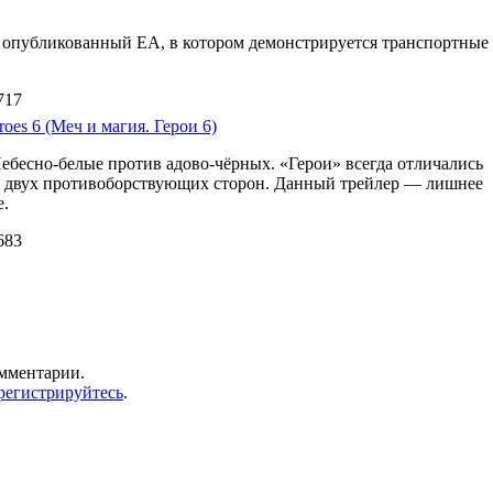
d 3 опубликованный EA, в котором демонстрируется транспортные
717
oes 6 (Меч и магия. Герои 6)
Небесно-белые против адово-чёрных. «Герои» всегда отличались
м двух противоборствующих сторон. Данный трейлер — лишнее
е.
683
омментарии.
регистрируйтесь
.