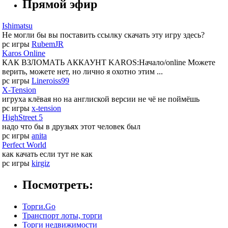
Прямой эфир
Ishimatsu
Не могли бы вы поставить ссылку скачать эту игру здесь?
pc игры
RubemJR
Karos Online
КАК ВЗЛОМАТЬ АККАУНТ KAROS:Начало/online Можете
верить, можете нет, но лично я охотно этим ...
pc игры
Lineroiss99
X-Tension
игруха клёвая но на англиской версии не чё не поймёшь
pc игры
x-tension
HighStreet 5
надо что бы в друзьях этот человек был
pc игры
anita
Perfect World
как качать если тут не как
pc игры
kirgiz
Посмотреть:
Торги.Go
Транспорт лоты, торги
Торги недвижимости