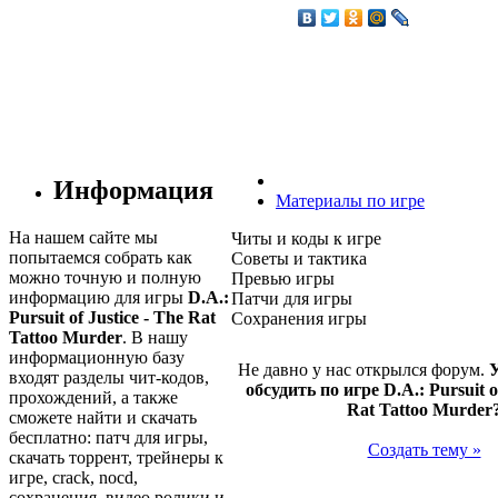
Информация
Материалы по игре
На нашем сайте мы
Читы и коды к игре
попытаемся собрать как
Советы и тактика
можно точную и полную
Превью игры
информацию для игры
D.A.:
Патчи для игры
Pursuit of Justice - The Rat
Сохранения игры
Tattoo Murder
. В нашу
информационную базу
Не давно у нас открылся форум.
У
входят разделы чит-кодов,
обсудить по игре D.A.: Pursuit of
прохождений, а также
Rat Tattoo Murder
сможете найти и скачать
бесплатно: патч для игры,
Создать тему »
скачать торрент, трейнеры к
игре, crack, nocd,
сохранения, видео ролики и