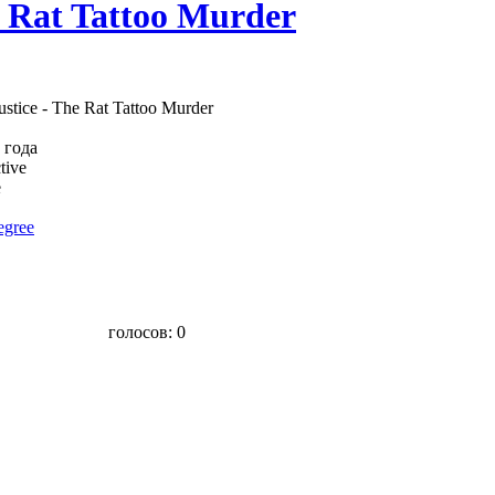
he Rat Tattoo Murder
ustice - The Rat Tattoo Murder
 года
tive
e
egree
голосов:
0