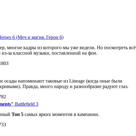
eroes 6 (Меч и магия. Герои 6)
р, многие кадры из которого мы уже видели. Но посмотреть всё
ы из-за классной музыки, поставленной на фон.
1803
 осады напоминают таковые из Lineage (когда оные были
кривыми). Правда, много народу и разнообразие радуют глаз.
782
oments"
Battlefield 3
енный
Топ 5
самых ярких моментов в кампании.
733