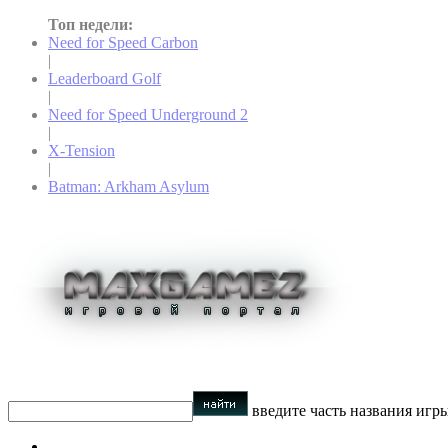
Топ недели:
Need for Speed Carbon
|
Leaderboard Golf
|
Need for Speed Underground 2
|
X-Tension
|
Batman: Arkham Asylum
введите часть названия игр