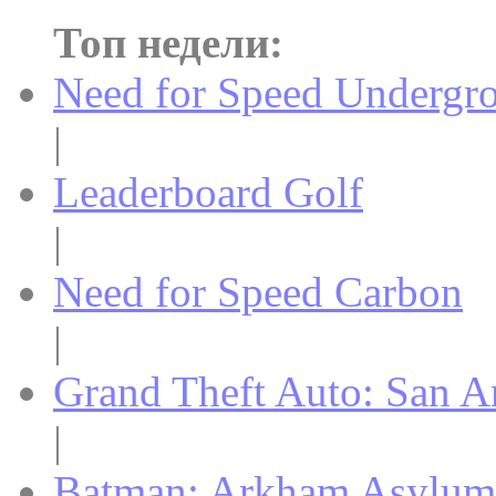
Топ недели:
Need for Speed Undergr
|
Leaderboard Golf
|
Need for Speed Carbon
|
Grand Theft Auto: San A
|
Batman: Arkham Asylum