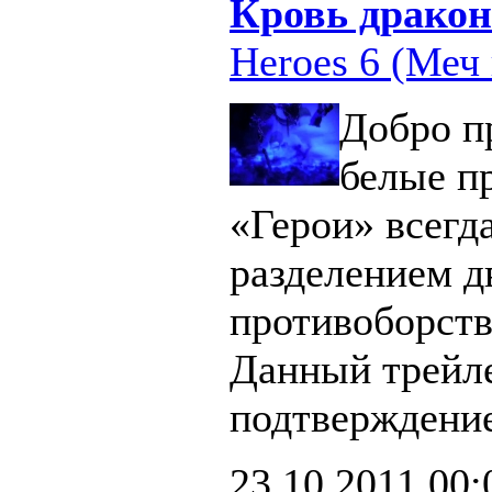
Кровь дракон
Heroes 6 (Меч 
Добро п
белые п
«Герои» всегд
разделением д
противоборст
Данный трейл
подтверждение
23.10.2011
00: