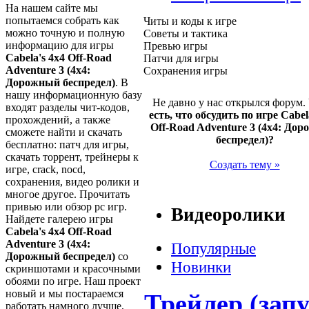
На нашем сайте мы
попытаемся собрать как
Читы и коды к игре
можно точную и полную
Советы и тактика
информацию для игры
Превью игры
Cabela's 4x4 Off-Road
Патчи для игры
Adventure 3 (4х4:
Сохранения игры
Дорожный беспредел)
. В
нашу информационную базу
Не давно у нас открылся форум.
входят разделы чит-кодов,
есть, что обсудить по игре Cabel
прохождений, а также
Off-Road Adventure 3 (4х4: До
сможете найти и скачать
беспредел)?
бесплатно: патч для игры,
скачать торрент, трейнеры к
Создать тему »
игре, crack, nocd,
сохранения, видео ролики и
многое другое. Прочитать
привью или обзор pc игр.
Видеоролики
Найдете галерею игры
Cabela's 4x4 Off-Road
Adventure 3 (4х4:
Популярные
Дорожный беспредел)
со
Новинки
скриншотами и красочными
обоями по игре. Наш проект
новый и мы постараемся
Трейлер (запу
работать намного лучше,