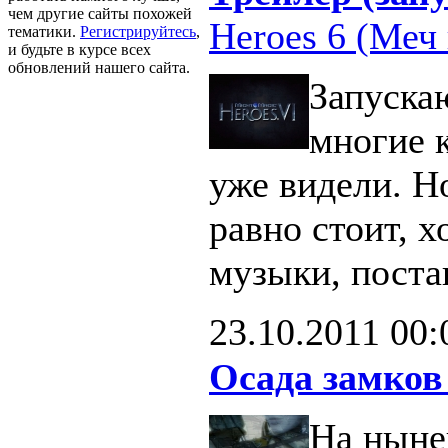
чем другие сайты похожей
Heroes 6 (Меч 
тематики.
Регистрируйтесь
,
и будьте в курсе всех
обновлений нашего сайта.
Запуска
многие 
уже видели. Н
равно стоит, х
музыки, поста
23.10.2011
00:
Осада замков
На ныне