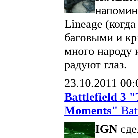
напомин
Lineage (когд
баговыми и кр
много народу 
радуют глаз.
23.10.2011
00:
Battlefield 3
Moments"
Batt
IGN
сде