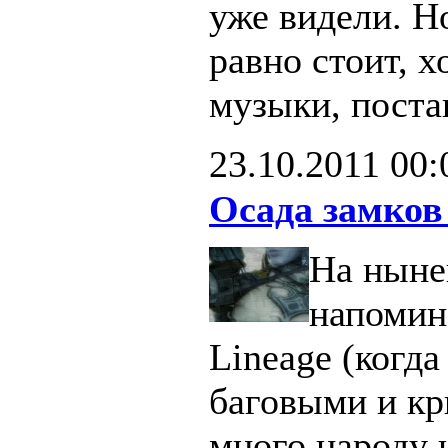
уже видели. Н
равно стоит, х
музыки, поста
23.10.2011
00:
Осада замков
На ныне
напомин
Lineage (когд
баговыми и кр
много народу 