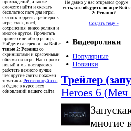
прохождений, а также
Не давно у нас открылся форум.
сможете найти и скачать
есть, что обсудить по игре Бой 
бесплатно: патч для игры,
2: Реванш?
скачать торрент, трейнеры к
игре, crack, nocd,
Создать тему »
сохранения, видео ролики и
многое другое. Прочитать
привью или обзор pc игр.
Видеоролики
Найдете галерею игры
Бой с
тенью 2: Реванш
со
скриншотами и красочными
Популярные
обоями по игре. Наш проект
Новинки
новый и мы постараемся
работать намного лучше,
чем другие сайты похожей
Трейлер (запу
тематики.
Регистрируйтесь
,
и будьте в курсе всех
Heroes 6 (Меч 
обновлений нашего сайта.
Запуска
многие 