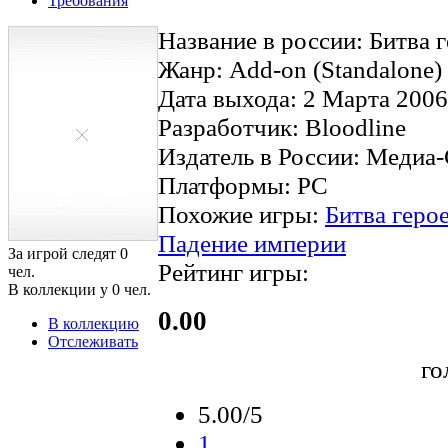
Требования
Название в россии: Битва 
Жанр: Add-on (Standalone) /
Дата выхода: 2 Марта 2006
Разработчик: Bloodline
Издатель в России: Медиа
Платформы: PC
Похожие игры:
Битва геро
Падение империи
За игрой следят
0
Рейтинг игры:
чел.
В коллекции у
0
чел.
0.00
В коллекцию
Отслеживать
го
5.00/5
1