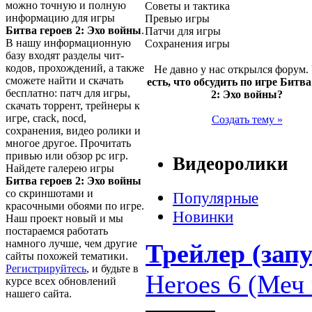
можно точную и полную
Советы и тактика
информацию для игры
Превью игры
Битва героев 2: Эхо войны
.
Патчи для игры
В нашу информационную
Сохранения игры
базу входят разделы чит-
кодов, прохождений, а также
Не давно у нас открылся форум.
сможете найти и скачать
есть, что обсудить по игре Битва
бесплатно: патч для игры,
2: Эхо войны?
скачать торрент, трейнеры к
игре, crack, nocd,
Создать тему »
сохранения, видео ролики и
многое другое. Прочитать
привью или обзор pc игр.
Видеоролики
Найдете галерею игры
Битва героев 2: Эхо войны
со скриншотами и
Популярные
красочными обоями по игре.
Новинки
Наш проект новый и мы
постараемся работать
намного лучше, чем другие
Трейлер (запу
сайты похожей тематики.
Регистрируйтесь
, и будьте в
Heroes 6 (Меч 
курсе всех обновлений
нашего сайта.