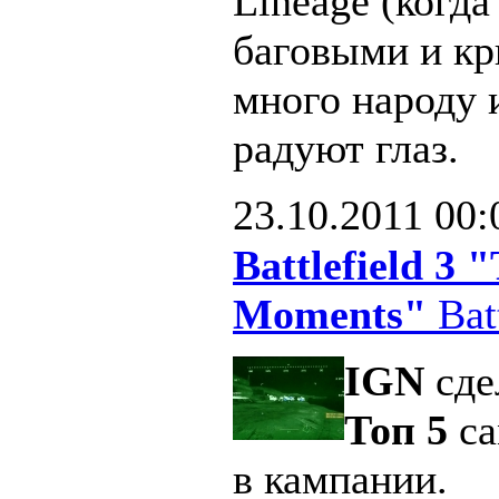
Lineage (когд
баговыми и кр
много народу 
радуют глаз.
23.10.2011
00:
Battlefield 3
Moments"
Batt
IGN
сде
Топ 5
са
в кампании.