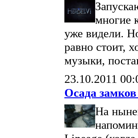
Запуска
многие 
уже видели. Н
равно стоит, х
музыки, поста
23.10.2011
00:
Осада замков
На ныне
напомин