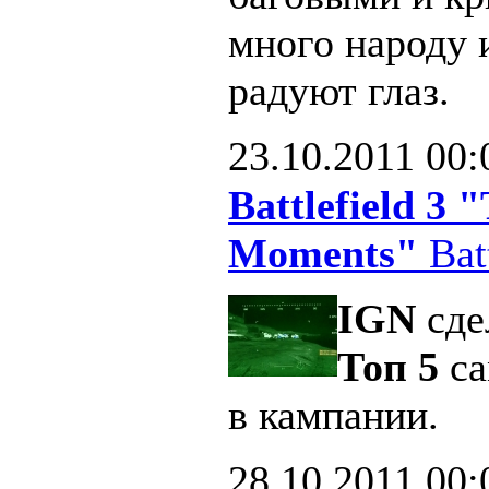
много народу 
радуют глаз.
23.10.2011
00:
Battlefield 3
Moments"
Batt
IGN
сде
Топ 5
са
в кампании.
28.10.2011
00: