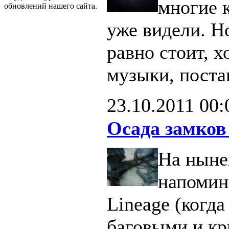
многие 
обновлений нашего сайта.
уже видели. Н
равно стоит, х
музыки, поста
23.10.2011
00:
Осада замков
На ныне
напомин
Lineage (когд
баговыми и кр