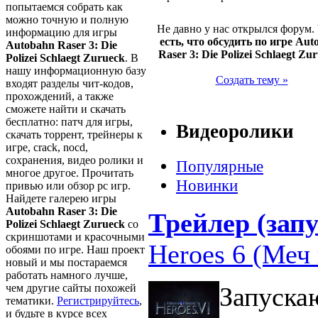
попытаемся собрать как
можно точную и полную
Не давно у нас открылся форум.
информацию для игры
есть, что обсудить по игре Aut
Autobahn Raser 3: Die
Raser 3: Die Polizei Schlaegt Zu
Polizei Schlaegt Zurueck
. В
нашу информационную базу
Создать тему »
входят разделы чит-кодов,
прохождений, а также
сможете найти и скачать
бесплатно: патч для игры,
Видеоролики
скачать торрент, трейнеры к
игре, crack, nocd,
сохранения, видео ролики и
Популярные
многое другое. Прочитать
Новинки
привью или обзор pc игр.
Найдете галерею игры
Autobahn Raser 3: Die
Трейлер (запу
Polizei Schlaegt Zurueck
со
скриншотами и красочными
Heroes 6 (Меч 
обоями по игре. Наш проект
новый и мы постараемся
работать намного лучше,
чем другие сайты похожей
Запуска
тематики.
Регистрируйтесь
,
и будьте в курсе всех