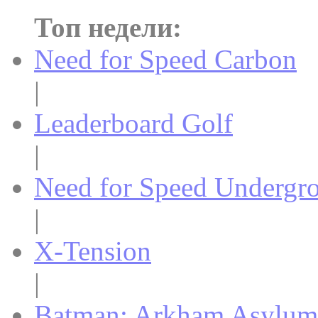
Топ недели:
Need for Speed Carbon
|
Leaderboard Golf
|
Need for Speed Undergr
|
X-Tension
|
Batman: Arkham Asylum