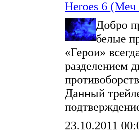
Heroes 6 (Меч 
Добро п
белые п
«Герои» всегд
разделением д
противоборст
Данный трейл
подтверждение
23.10.2011
00: