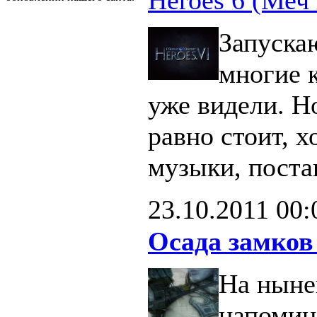
Запуска
многие 
уже видели. Н
равно стоит, х
музыки, поста
23.10.2011
00:
Осада замков
На ныне
напомин