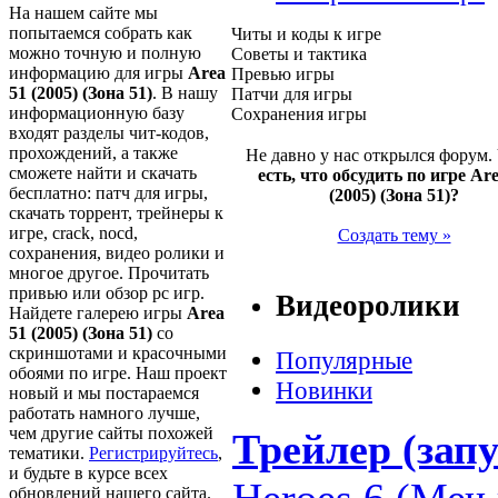
На нашем сайте мы
попытаемся собрать как
Читы и коды к игре
можно точную и полную
Советы и тактика
информацию для игры
Area
Превью игры
51 (2005) (Зона 51)
. В нашу
Патчи для игры
информационную базу
Сохранения игры
входят разделы чит-кодов,
прохождений, а также
Не давно у нас открылся форум.
сможете найти и скачать
есть, что обсудить по игре Ar
бесплатно: патч для игры,
(2005) (Зона 51)?
скачать торрент, трейнеры к
игре, crack, nocd,
Создать тему »
сохранения, видео ролики и
многое другое. Прочитать
привью или обзор pc игр.
Видеоролики
Найдете галерею игры
Area
51 (2005) (Зона 51)
со
скриншотами и красочными
Популярные
обоями по игре. Наш проект
Новинки
новый и мы постараемся
работать намного лучше,
чем другие сайты похожей
Трейлер (запу
тематики.
Регистрируйтесь
,
и будьте в курсе всех
Heroes 6 (Меч 
обновлений нашего сайта.