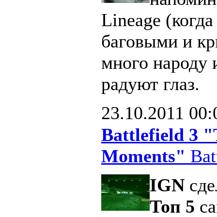
Lineage (когд
баговыми и кр
много народу 
радуют глаз.
23.10.2011
00:
Battlefield 3
Moments"
Batt
IGN
сде
Топ 5
са