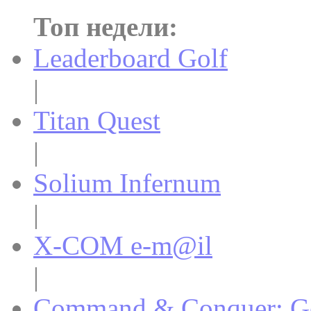
Топ недели:
Leaderboard Golf
|
Titan Quest
|
Solium Infernum
|
X-COM e-m@il
|
Command & Conquer: Gen