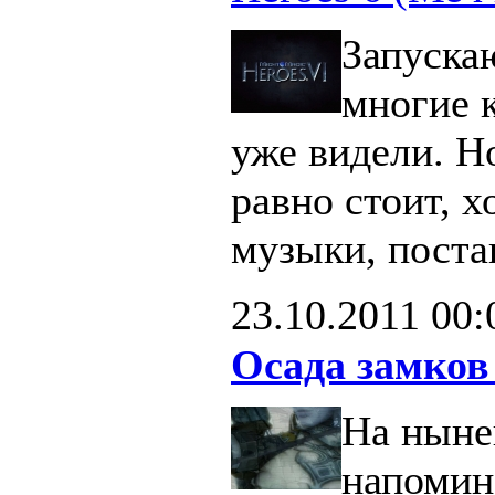
Запуска
многие 
уже видели. Н
равно стоит, х
музыки, поста
23.10.2011
00:
Осада замков
На ныне
напомин