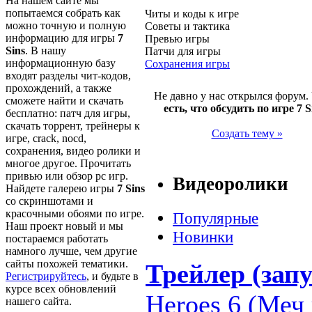
На нашем сайте мы
попытаемся собрать как
Читы и коды к игре
можно точную и полную
Советы и тактика
информацию для игры
7
Превью игры
Sins
. В нашу
Патчи для игры
информационную базу
Сохранения игры
входят разделы чит-кодов,
прохождений, а также
Не давно у нас открылся форум.
сможете найти и скачать
есть, что обсудить по игре 7 S
бесплатно: патч для игры,
скачать торрент, трейнеры к
Создать тему »
игре, crack, nocd,
сохранения, видео ролики и
многое другое. Прочитать
привью или обзор pc игр.
Видеоролики
Найдете галерею игры
7 Sins
со скриншотами и
красочными обоями по игре.
Популярные
Наш проект новый и мы
Новинки
постараемся работать
намного лучше, чем другие
сайты похожей тематики.
Трейлер (запу
Регистрируйтесь
, и будьте в
курсе всех обновлений
Heroes 6 (Меч 
нашего сайта.