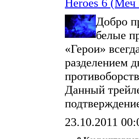
Heroes 6 (Меч 
Добро п
белые п
«Герои» всегд
разделением д
противоборст
Данный трейл
подтверждение
23.10.2011
00: