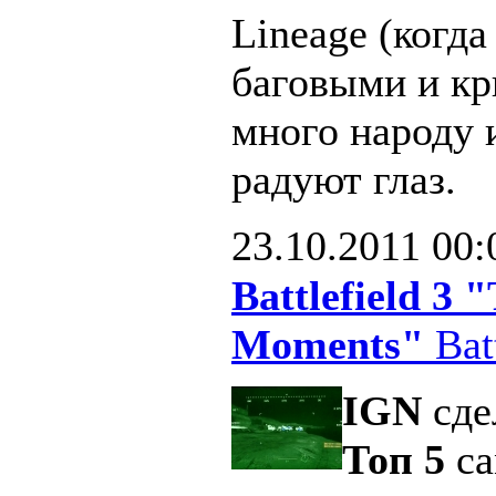
Lineage (когд
баговыми и кр
много народу 
радуют глаз.
23.10.2011
00:
Battlefield 3
Moments"
Batt
IGN
сде
Топ 5
са