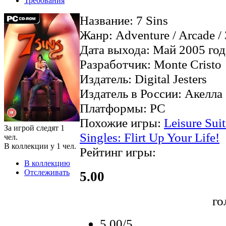
Требования
Название: 7 Sins
Жанр: Adventure / Arcade / 
Дата выхода: Май 2005 год
Разработчик: Monte Cristo
Издатель: Digital Jesters
Издатель в России: Акелла
Платформы: PC
Похожие игры:
Leisure Sui
За игрой следят
1
Singles: Flirt Up Your Life!
чел.
В коллекции у
1
чел.
Рейтинг игры:
В коллекцию
Отслеживать
5.00
го
5.00/5