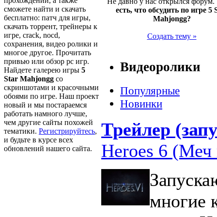
прохождений, а также
Не давно у нас открылся форум.
сможете найти и скачать
есть, что обсудить по игре 5 
бесплатно: патч для игры,
Mahjongg?
скачать торрент, трейнеры к
игре, crack, nocd,
Создать тему »
сохранения, видео ролики и
многое другое. Прочитать
привью или обзор pc игр.
Видеоролики
Найдете галерею игры
5
Star Mahjongg
со
скриншотами и красочными
Популярные
обоями по игре. Наш проект
Новинки
новый и мы постараемся
работать намного лучше,
чем другие сайты похожей
Трейлер (запу
тематики.
Регистрируйтесь
,
и будьте в курсе всех
Heroes 6 (Меч 
обновлений нашего сайта.
Запуска
многие 