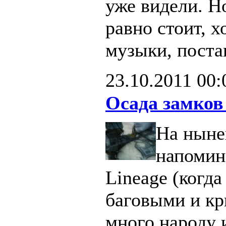
уже видели. Н
равно стоит, х
музыки, поста
23.10.2011
00:
Осада замков
На ныне
напомин
Lineage (когд
баговыми и кр
много народу 