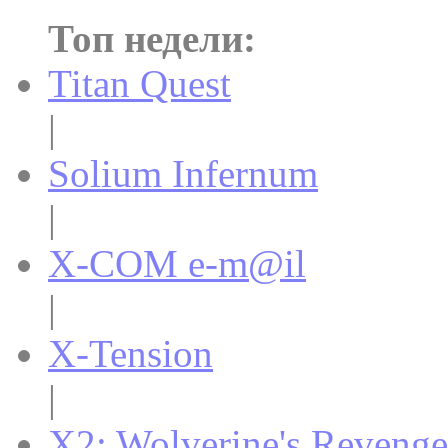
Топ недели:
Titan Quest
|
Solium Infernum
|
X-COM e-m@il
|
X-Tension
|
X2: Wolverine's Revenge