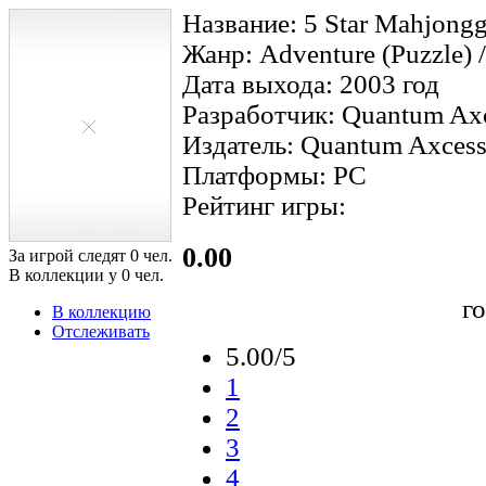
Название: 5 Star Mahjong
Жанр: Adventure (Puzzle) /
Дата выхода: 2003 год
Разработчик: Quantum Ax
Издатель: Quantum Axces
Платформы: PC
Рейтинг игры:
0.00
За игрой следят
0
чел.
В коллекции у
0
чел.
г
В коллекцию
Отслеживать
5.00/5
1
2
3
4