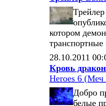
Трейлер 
опублик
котором демон
транспортные 
28.10.2011
00:
Кровь дракон
Heroes 6 (Меч 
Добро п
белые п