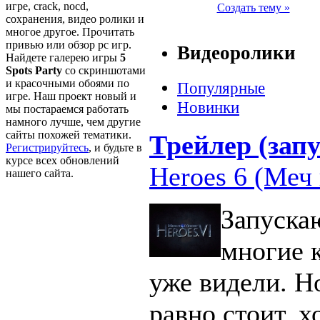
игре, crack, nocd,
Создать тему »
сохранения, видео ролики и
многое другое. Прочитать
привью или обзор pc игр.
Видеоролики
Найдете галерею игры
5
Spots Party
со скриншотами
и красочными обоями по
Популярные
игре. Наш проект новый и
Новинки
мы постараемся работать
намного лучше, чем другие
сайты похожей тематики.
Трейлер (запу
Регистрируйтесь
, и будьте в
курсе всех обновлений
Heroes 6 (Меч 
нашего сайта.
Запуска
многие 
уже видели. Н
равно стоит, х