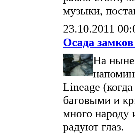
музыки, поста
23.10.2011
00:
Осада замков
На ныне
напомин
Lineage (когд
баговыми и кр
много народу 
радуют глаз.