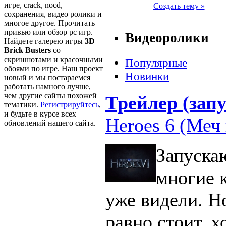
игре, crack, nocd,
Создать тему »
сохранения, видео ролики и
многое другое. Прочитать
привью или обзор pc игр.
Видеоролики
Найдете галерею игры
3D
Brick Busters
со
скриншотами и красочными
Популярные
обоями по игре. Наш проект
Новинки
новый и мы постараемся
работать намного лучше,
чем другие сайты похожей
Трейлер (запу
тематики.
Регистрируйтесь
,
и будьте в курсе всех
Heroes 6 (Меч 
обновлений нашего сайта.
Запуска
многие 
уже видели. Н
равно стоит, х