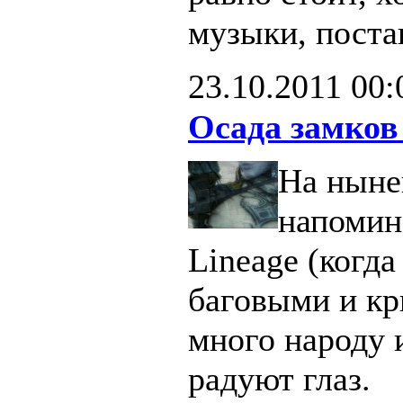
музыки, поста
23.10.2011
00:
Осада замков
На ныне
напомин
Lineage (когд
баговыми и кр
много народу 
радуют глаз.