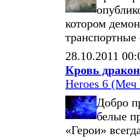
опублик
котором демон
транспортные 
28.10.2011
00:
Кровь дракон
Heroes 6 (Меч 
Добро п
белые п
«Герои» всегд