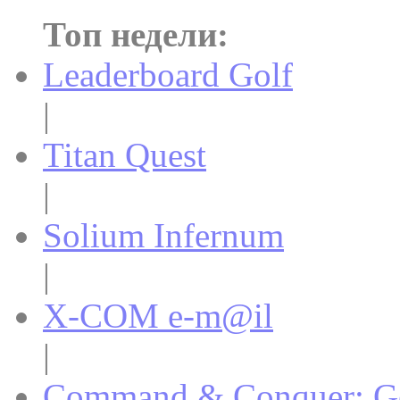
Топ недели:
Leaderboard Golf
|
Titan Quest
|
Solium Infernum
|
X-COM e-m@il
|
Command & Conquer: Gen