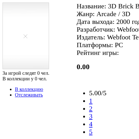
Название: 3D Brick B
Жанр: Arcade / 3D
Дата выхода: 2000 го
Разработчик: Webfoot
Издатель: Webfoot Te
Платформы: PC
Рейтинг игры:
0.00
За игрой следят
0
чел.
В коллекции у
0
чел.
В коллекцию
5.00/5
Отслеживать
1
2
3
4
5