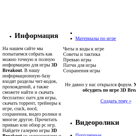
Информация
Материалы по игре
На нашем сайте мы
Читы и коды к игре
попытаемся собрать как
Советы и тактика
можно точную и полную
Превью игры
информацию для игры
3D
Патчи для игры
Breakout
. В нашу
Сохранения игры
информационную базу
входят разделы чит-кодов,
Не давно у нас открылся форум.
У
прохождений, а также
обсудить по игре 3D Bre
сможете найти и скачать
бесплатно: патч для игры,
Создать тему »
скачать торрент, трейнеры к
игре, crack, nocd,
сохранения, видео ролики и
многое другое. Прочитать
Видеоролики
привью или обзор pc игр.
Найдете галерею игры
3D
Популярные
Breakout
со скриншотами и