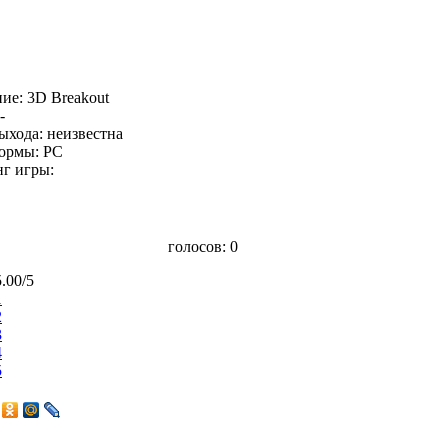
ие: 3D Breakout
-
ыхода: неизвестна
ормы: PC
нг игры:
голосов:
0
5.00/5
1
2
3
4
5