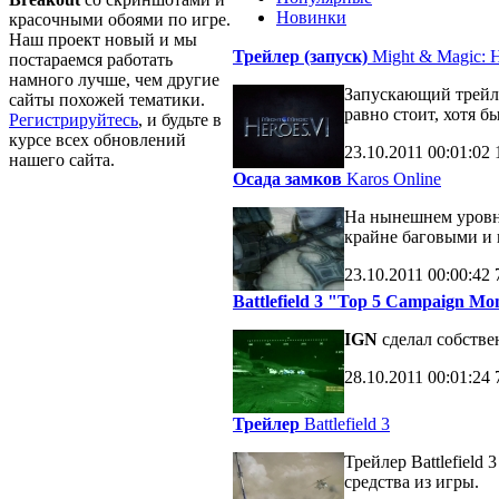
Новинки
красочными обоями по игре.
Наш проект новый и мы
Трейлер (запуск)
Might & Magic: H
постараемся работать
намного лучше, чем другие
Запускающий трейле
сайты похожей тематики.
равно стоит, хотя б
Регистрируйтесь
, и будьте в
курсе всех обновлений
23.10.2011
00:01:02
нашего сайта.
Осада замков
Karos Online
На нынешнем уровне
крайне баговыми и 
23.10.2011
00:00:42
Battlefield 3 "Top 5 Campaign M
IGN
сделал собств
28.10.2011
00:01:24
Трейлер
Battlefield 3
Трейлер Battlefiel
средства из игры.