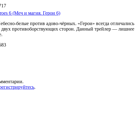
717
oes 6 (Меч и магия. Герои 6)
Небесно-белые против адово-чёрных. «Герои» всегда отличались
м двух противоборствующих сторон. Данный трейлер — лишнее
е.
683
омментарии.
регистрируйтесь
.