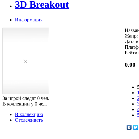
3D Breakout
Информация
Назван
Жанр: 
Дата в
Платф
Рейти
0.00
За игрой следят
0
чел.
В коллекции у
0
чел.
В коллекцию
Отслеживать