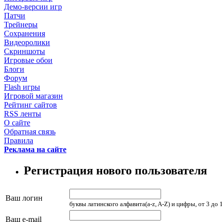
Демо-версии игр
Патчи
Трейнеры
Сохранения
Видеоролики
Скриншоты
Игровые обои
Блоги
Форум
Flash игры
Игровой магазин
Рейтинг сайтов
RSS ленты
О сайте
Обратная связь
Правила
Реклама на сайте
Регистрация нового пользователя
Ваш логин
буквы латинского алфавита(a-z, A-Z) и цифры, от 3 до
Ваш e-mail