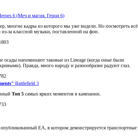
eroes 6 (Меч и магия. Герои 6)
р, многие кадры из которого мы уже видели. Но посмотреть всё
ы из-за классной музыки, поставленной на фон.
1803
 осады напоминают таковые из Lineage (когда оные были
кривыми). Правда, много народу и разнообразие радуют глаз.
782
oments"
Battlefield 3
енный
Топ 5
самых ярких моментов в кампании.
733
d 3 опубликованный EA, в котором демонстрируется транспортные