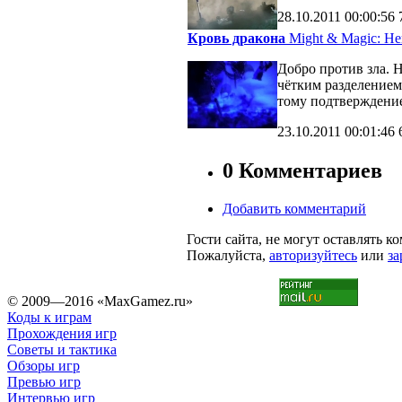
28.10.2011
00:00:56
Кровь дракона
Might & Magic: Her
Добро против зла. 
чётким разделение
тому подтверждени
23.10.2011
00:01:46
0 Комментариев
Добавить комментарий
Гости сайта, не могут оставлять к
Пожалуйста,
авторизуйтесь
или
за
© 2009—2016 «MaxGamez.ru»
Коды к играм
Прохождения игр
Советы и тактика
Обзоры игр
Превью игр
Интервью игр