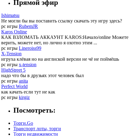
Прямой эфир
Ishimatsu
Не могли бы вы поставить ссылку скачать эту игру здесь?
pc игры
RubemJR
Karos Online
КАК ВЗЛОМАТЬ АККАУНТ KAROS:Начало/online Можете
верить, можете нет, но лично я охотно этим ...
pc игры
Lineroiss99
X-Tension
игруха клёвая но на англиской версии не чё не поймёшь
pc игры
x-tension
HighStreet 5
надо что бы в друзьях этот человек был
pc игры
anita
Perfect World
как качать если тут не как
pc игры
kirgiz
Посмотреть:
Торги.Go
Транспорт лоты, торги
Торги недвижимости