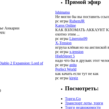
Прямой эфир
Ishimatsu
Не могли бы вы поставить ссылк
pc игры
RubemJR
Karos Online
лье Анкарии
КАК ВЗЛОМАТЬ АККАУНТ KAROS:
tric
охотно этим ...
pc игры
Lineroiss99
X-Tension
игруха клёвая но на англиской 
pc игры
x-tension
HighStreet 5
надо что бы в друзьях этот чел
Diablo 2 Expansion: Lord of
pc игры
anita
Perfect World
как качать если тут не как
pc игры
kirgiz
Посмотреть:
0
Торги.Go
Транспорт лоты, торги
Торги недвижимости