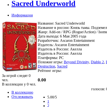
Sacred Underworld
Информация
Название: Sacred Underworld
Название в россии: Князь тьмы. Подземе
Жанр: Add-on / RPG (Rogue/Action) / Isome
Дата выхода: 6 Мая 2005 года
Разработчик: Ascaron Entertainment
Издатель: Ascaron Entertainment
Издатель в России: Акелла
Издатель в России: Акелла
Платформы: PC
Похожие игры:
Beyond Divinity
,
Diablo 2
,
Destruction
,
Sacred
Рейтинг игры:
За игрой следят
0
0.00
чел.
В коллекции у
0
чел.
голосов:
В коллекцию
Отслеживать
5.00/5
1
2