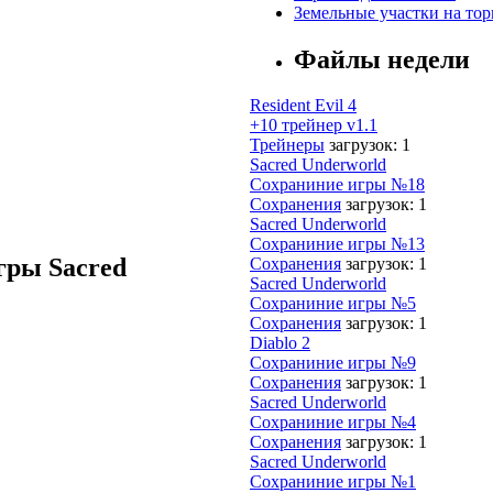
Земельные участки на тор
Файлы недели
Resident Evil 4
+10 трейнер v1.1
Трейнеры
загрузок: 1
Sacred Underworld
Сохраниние игры №18
Сохранения
загрузок: 1
Sacred Underworld
Сохраниние игры №13
гры Sacred
Сохранения
загрузок: 1
Sacred Underworld
Сохраниние игры №5
Сохранения
загрузок: 1
Diablo 2
Сохраниние игры №9
Сохранения
загрузок: 1
Sacred Underworld
Сохраниние игры №4
Сохранения
загрузок: 1
Sacred Underworld
Сохраниние игры №1