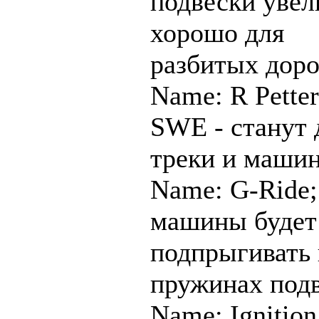
подвески увел
хорошо для
разбитых доро
Name: R Petter
SWE - станут
треки и маши
Name: G-Ride;
машины будет
подпрыгивать 
пружинах под
Name: Ignition