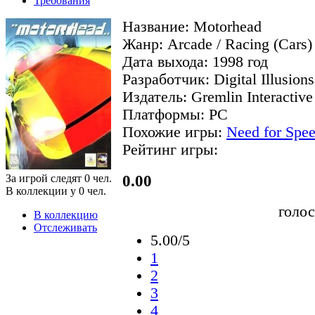
Требования
Название: Motorhead
Жанр: Arcade / Racing (Cars)
Дата выхода: 1998 год
Разработчик: Digital Illusions
Издатель: Gremlin Interactive
Платформы: PC
Похожие игры:
Need for Spee
Рейтинг игры:
0.00
За игрой следят
0
чел.
В коллекции у
0
чел.
голо
В коллекцию
Отслеживать
5.00/5
1
2
3
4