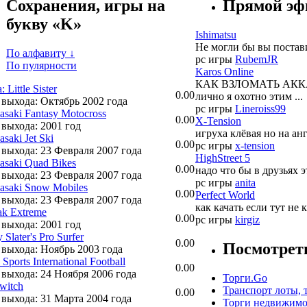
Сохранения, игры на
Прямой эф
букву «K»
Ishimatsu
Не могли бы вы постави
По алфавиту ↓
pc игры
RubemJR
По пулярности
Karos Online
КАК ВЗЛОМАТЬ АККАУН
 Little Sister
0.00
лично я охотно этим ...
 выхода: Октябрь 2002 года
pc игры
Lineroiss99
saki Fantasy Motocross
0.00
X-Tension
 выхода: 2001 год
игруха клёвая но на ан
saki Jet Ski
0.00
pc игры
x-tension
 выхода: 23 Февраля 2007 года
HighStreet 5
saki Quad Bikes
0.00
надо что бы в друзьях 
 выхода: 23 Февраля 2007 года
pc игры
anita
saki Snow Mobiles
0.00
Perfect World
 выхода: 23 Февраля 2007 года
как качать если тут не 
k Extreme
0.00
pc игры
kirgiz
 выхода: 2001 год
 Slater's Pro Surfer
0.00
Посмотрет
 выхода: Ноябрь 2003 года
 Sports International Football
0.00
 выхода: 24 Ноября 2006 года
Торги.Go
switch
Транспорт лоты, 
0.00
 выхода: 31 Марта 2004 года
Торги недвижимо