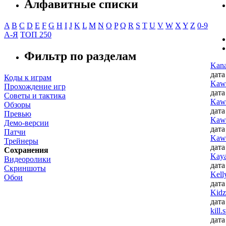
Алфавитные списки
A
B
C
D
E
F
G
H
I
J
K
L
M
N
O
P
Q
R
S
T
U
V
W
X
Y
Z
0-9
А-Я
ТОП 250
Фильтр по разделам
Kana:
дата
Коды к играм
Kawa
Прохождение игр
дата
Советы и тактика
Kawa
Обзоры
дата
Превью
Kawa
Демо-версии
дата
Патчи
Kawa
Трейнеры
дата
Сохранения
Kaya
Видеоролики
дата
Скриншоты
Kelly
Обои
дата
Kidz
дата
kill.
дата