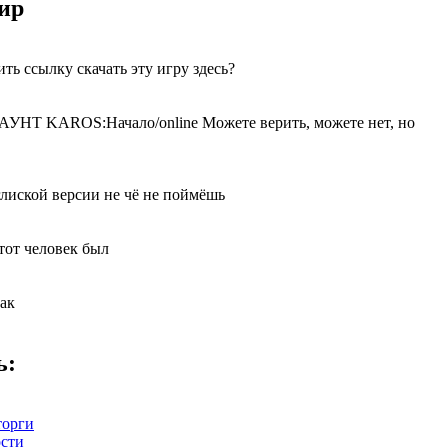
ир
ть ссылку скачать эту игру здесь?
Т KAROS:Начало/online Можете верить, можете нет, но
глиской версии не чё не поймёшь
этот человек был
как
ь:
торги
сти