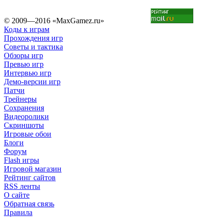
© 2009—2016 «MaxGamez.ru»
Коды к играм
Прохождения игр
Советы и тактика
Обзоры игр
Превью игр
Интервью игр
Демо-версии игр
Патчи
Трейнеры
Сохранения
Видеоролики
Скриншоты
Игровые обои
Блоги
Форум
Flash игры
Игровой магазин
Рейтинг сайтов
RSS ленты
О сайте
Обратная связь
Правила